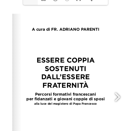
Please wait while flipbook is loading. For more related
info, FAQs and issues please refer to
dFlip 3D Flipbook
Wordpress Help
documentation.