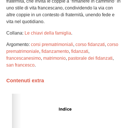
fraternità, che invita le coppie a “rimanere in cammino” in
uno stile di vita francescano, condividendo la via con
altre coppie in un contesto di fraternità, unendo fede e
vita nel quotidiano.
Collana:
Le chiavi della famiglia
.
Argomento:
corsi prematrimoniali
,
corso fidanzati
,
corso
prematrimoniale
,
fidanzamento
,
fidanzati
,
francescanesimo
,
matrimonio
,
pastorale dei fidanzati
,
san francesco
.
Contenuti extra
Please wait while flipbook is loading. For more related
info, FAQs and issues please refer to
dFlip 3D Flipbook
Wordpress Help
documentation.