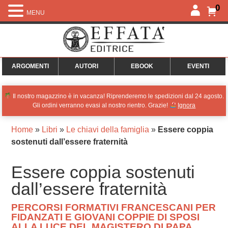
0
MENU
ARGOMENTI
AUTORI
EBOOK
EVENTI
Il nostro magazzino è in vacanza! Riprenderemo le spedizioni dal 24 agosto.
Gli ordini verranno evasi al nostro rientro. Grazie!
Ignora
Home
»
Libri
»
Le chiavi della famiglia
»
Essere coppia
sostenuti dall’essere fraternità
Essere coppia sostenuti
dall’essere fraternità
PERCORSI FORMATIVI FRANCESCANI PER
FIDANZATI E GIOVANI COPPIE DI SPOSI
ALLA LUCE DEL MAGISTERO DI PAPA