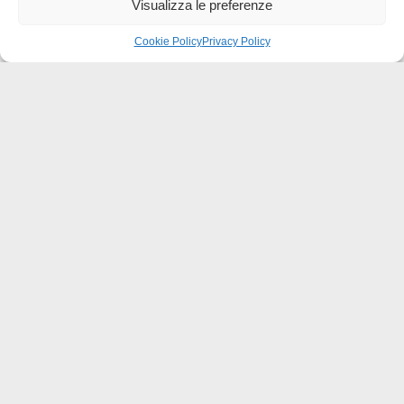
Visualizza le preferenze
Cookie Policy
Privacy Policy
Effatà Editrice di Pellegrino Paolo SAS
C.F. e P.IVA 09655250018
Via Tre Denti, 1 - 10060 Cantalupa (TO)
Telefono: (+39) 0121 353452 - Fax: (+39) 0121 353839
info@effata.it
Copyright © 2026 •
Effatà Editrice
PRIVACY POLICY
•
COOKIE POLICY
•
TERMINI E CONDIZIONI
•
SPEDIZIONI
•
AIUTI E
CONTRIBUTI PUBBLICI
•
CREDITS