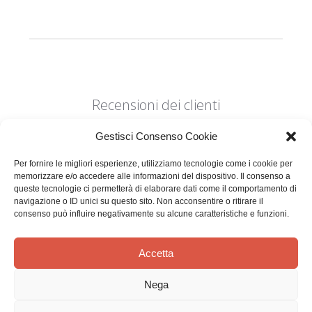
Recensioni dei clienti
Gestisci Consenso Cookie
Per fornire le migliori esperienze, utilizziamo tecnologie come i cookie per
memorizzare e/o accedere alle informazioni del dispositivo. Il consenso a
queste tecnologie ci permetterà di elaborare dati come il comportamento di
navigazione o ID unici su questo sito. Non acconsentire o ritirare il
Siamo in cerca di stelle!
consenso può influire negativamente su alcune caratteristiche e funzioni.
Comunicaci cosa ne pensi
Accetta
Sii il primo a scrivere una
recensione
Nega