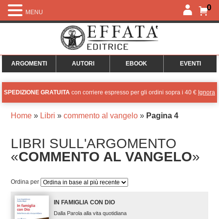
0
MENU
ARGOMENTI
AUTORI
EBOOK
EVENTI
SPEDIZIONE GRATUITA
con corriere espresso per gli ordini sopra i 40 €
Ignora
Home
»
Libri
»
commento al vangelo
»
Pagina 4
LIBRI SULL'ARGOMENTO
«
COMMENTO AL VANGELO
»
Ordina per
IN FAMIGLIA CON DIO
Dalla Parola alla vita quotidiana