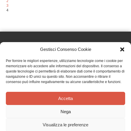
2
3
4
Gestisci Consenso Cookie
Effatà Editrice di Pellegrino Paolo SAS
Per fornire le migliori esperienze, utilizziamo tecnologie come i cookie per
C.F. e P.IVA 09655250018
memorizzare e/o accedere alle informazioni del dispositivo. Il consenso a
queste tecnologie ci permetterà di elaborare dati come il comportamento di
Via Tre Denti, 1 - 10060 Cantalupa (TO)
navigazione o ID unici su questo sito. Non acconsentire o ritirare il
Telefono: (+39) 0121 353452 - Fax: (+39) 0121 353839
consenso può influire negativamente su alcune caratteristiche e funzioni.
info@effata.it
Accetta
Copyright © 2026 •
Effatà Editrice
Nega
PRIVACY POLICY
•
COOKIE POLICY
•
TERMINI E CONDIZIONI
•
SPEDIZIONI
•
AIUTI E
CONTRIBUTI PUBBLICI
•
CREDITS
Visualizza le preferenze