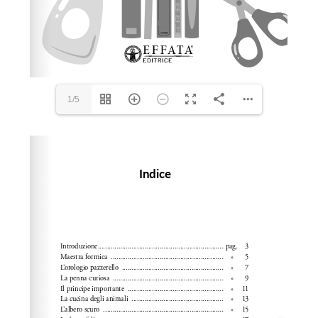
1/5
Please wait while flipbook is loading. For more related
info, FAQs and issues please refer to
dFlip 3D Flipbook
Wordpress Help
documentation.