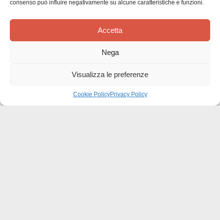
consenso può influire negativamente su alcune caratteristiche e funzioni.
Comunicaci cosa ne pensi
Sii il primo a scrivere una
Accetta
recensione
Nega
Visualizza le preferenze
Cookie Policy
Privacy Policy
Effatà Editrice di Pellegrino Paolo SAS
C.F. e P.IVA 09655250018
Via Tre Denti, 1 - 10060 Cantalupa (TO)
Telefono: (+39) 0121 353452 - Fax: (+39) 0121 353839
info@effata.it