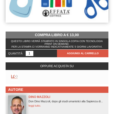
COMPRA LIBRO A
€
13,00
QUESTO LIBRO VERRÀ STAMPATO IN SINGOLA COPIA CON TECNOLOGIA
PRINT ON DEMAND.
PER LA STAMPA CI VORRANNO INDICATIVAMENTE 5 GIORNI LAVORATIVI.
QUANTITÀ
AGGIUNGI AL CARRELLO
OPPURE ACQUISTA SU
AUTORE
DINO MAZZOLI
Don Dino Mazzoli, dopo gli studi umanistici alla Sapienza di...
leggi tutto.