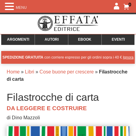
0
MENU
ARGOMENTI
AUTORI
EBOOK
EVENTI
SPEDIZIONE GRATUITA
con corriere espresso per gli ordini sopra i 40 €
Ignora
Home
»
Libri
»
Cose buone per crescere
»
Filastrocche
di carta
Filastrocche di carta
DA LEGGERE E COSTRUIRE
di Dino Mazzoli