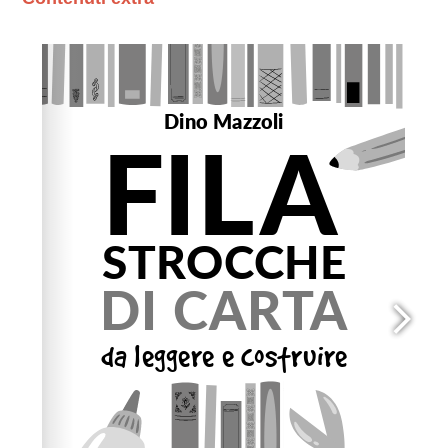
Please wait while flipbook is loading. For more related
info, FAQs and issues please refer to
dFlip 3D Flipbook
Wordpress Help
documentation.