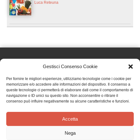
Luca Reteuna
Gestisci Consenso Cookie
Effatà Editrice di Pellegrino Paolo SAS
Per fornire le migliori esperienze, utilizziamo tecnologie come i cookie per
C.F. e P.IVA 09655250018
memorizzare e/o accedere alle informazioni del dispositivo. Il consenso a
queste tecnologie ci permetterà di elaborare dati come il comportamento di
Via Tre Denti, 1 - 10060 Cantalupa (TO)
navigazione o ID unici su questo sito. Non acconsentire o ritirare il
Telefono: (+39) 0121 353452 - Fax: (+39) 0121 353839
consenso può influire negativamente su alcune caratteristiche e funzioni.
info@effata.it
Accetta
Copyright © 2026 •
Effatà Editrice
Nega
PRIVACY POLICY
•
COOKIE POLICY
•
TERMINI E CONDIZIONI
•
SPEDIZIONI
•
AIUTI E