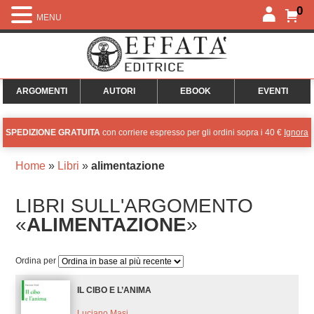
0
MENU
ARGOMENTI
AUTORI
EBOOK
EVENTI
SPEDIZIONE GRATUITA
con corriere espresso per gli ordini sopra i 40 €
Ignora
Home
»
Libri
»
alimentazione
LIBRI SULL'ARGOMENTO
«
ALIMENTAZIONE
»
Ordina per
IL CIBO E L’ANIMA
Luciano Masi