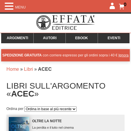
0
MENU
ARGOMENTI
AUTORI
EBOOK
EVENTI
SPEDIZIONE GRATUITA
con corriere espresso per gli ordini sopra i 40 €
Ignora
Home
»
Libri
»
ACEC
LIBRI SULL'ARGOMENTO
«
ACEC
»
Ordina per
OLTRE LA NOTTE
La perdita e il lutto nel cinema