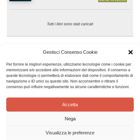
ANCHE IN EBOOK
Tutti i libri sono stati caricati
Gestisci Consenso Cookie
Per fornire le migliori esperienze, utilizziamo tecnologie come i cookie per
memorizzare e/o accedere alle informazioni del dispositivo. Il consenso a
queste tecnologie ci permetterà di elaborare dati come il comportamento di
navigazione o ID unici su questo sito. Non acconsentire o ritirare il
Effatà Editrice di Pellegrino Paolo SAS
consenso può influire negativamente su alcune caratteristiche e funzioni.
C.F. e P.IVA 09655250018
Via Tre Denti, 1 - 10060 Cantalupa (TO)
Accetta
Telefono: (+39) 0121 353452 - Fax: (+39) 0121 353839
info@effata.it
Nega
Visualizza le preferenze