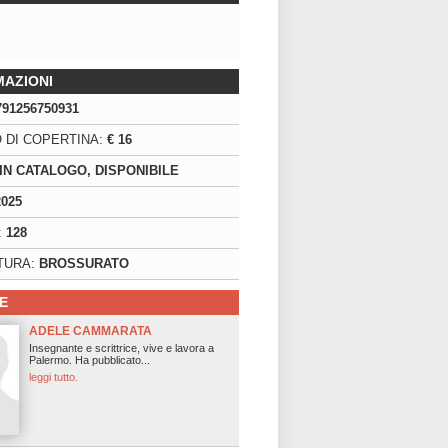
MAZIONI
791256750931
 DI COPERTINA:
€ 16
IN CATALOGO, DISPONIBILE
2025
:
128
TURA:
BROSSURATO
E
ADELE CAMMARATA
Insegnante e scrittrice, vive e lavora a
Palermo. Ha pubblicato...
leggi tutto.