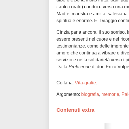
canto corale) conduce verso una me
Madre, maestra e amica, salesiana 
spirituale enorme. E il viaggio con
Cinzia parla ancora: il suo sorriso,
essere presenti nel cuore e nel rico
testimonianze, come delle impronte, 
amore che continua a vibrare e diven
servizio e nella solidarietà verso i 
Dalla
Prefazione
di don Enzo Volpe
Collana:
Vita-grafie
.
Argomento:
biografia
,
memorie
,
Pal
Contenuti extra
Please wait while flipbook is loadi
refer to
dFlip 3D Flipbook Wordpre