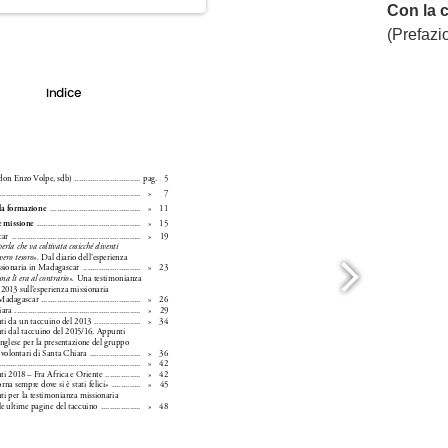
Con la 
(Prefazi
ng. For more related info, FAQs and issues please
ss Help
documentation.