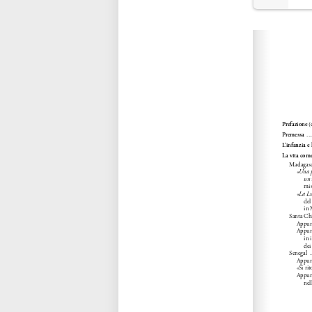
Please wait while flipbook is loadi
refer to
dFlip 3D Flipbook Wordpre