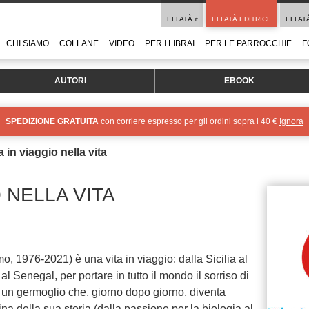
EFFATÀ.it
EFFATÀ EDITRICE
EFFAT
CHI SIAMO
COLLANE
VIDEO
PER I LIBRAI
PER LE PARROCCHIE
F
AUTORI
EBOOK
SPEDIZIONE GRATUITA
con corriere espresso per gli ordini sopra i 40 €
Ignora
a in viaggio nella vita
O NELLA VITA
1976-2021) è una vita in viaggio: dalla Sicilia al
l Senegal, per portare in tutto il mondo il sorriso di
un germoglio che, giorno dopo giorno, diventa
ina della sua storia (dalla passione per la biologia al