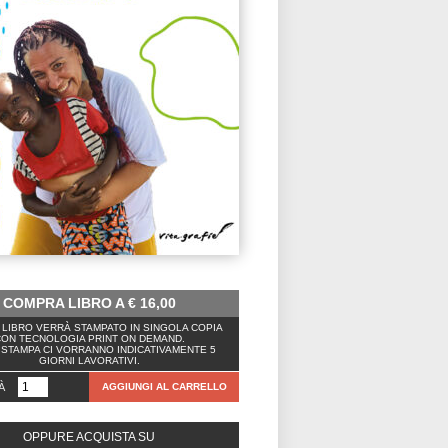
COMPRA LIBRO A
€
16,00
LIBRO VERRÀ STAMPATO IN SINGOLA COPIA
ON TECNOLOGIA PRINT ON DEMAND.
 STAMPA CI VORRANNO INDICATIVAMENTE 5
GIORNI LAVORATIVI.
À
AGGIUNGI AL CARRELLO
OPPURE ACQUISTA SU