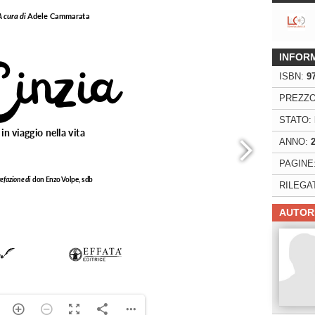
INFOR
ISBN:
9
PREZZO
STATO:
ANNO:
PAGINE
RILEGA
AUTOR