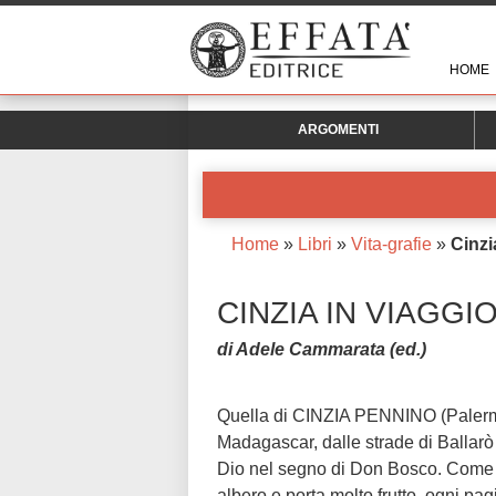
HOME
ARGOMENTI
Home
»
Libri
»
Vita-grafie
»
Cinzi
CINZIA IN VIAGGI
di Adele Cammarata (ed.)
Quella di CINZIA PENNINO (Palermo, 
Madagascar, dalle strade di Ballarò a
Dio nel segno di Don Bosco. Come 
albero e porta molto frutto, ogni pag