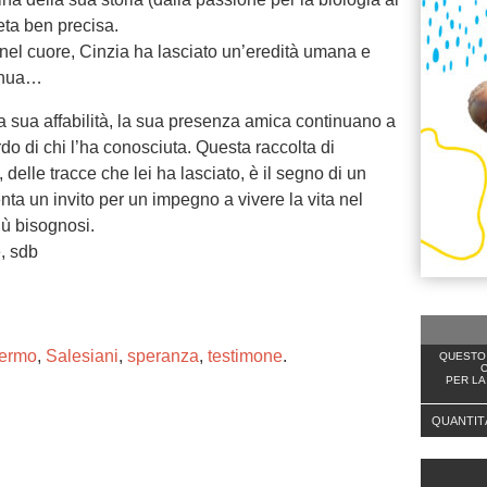
ta ben precisa.
nel cuore, Cinzia ha lasciato un’eredità umana e
tinua…
 la sua affabilità, la sua presenza amica continuano a
rdo di chi l’ha conosciuta. Questa raccolta di
delle tracce che lei ha lasciato, è il segno di un
ta un invito per un impegno a vivere la vita nel
più bisognosi.
, sdb
ermo
,
Salesiani
,
speranza
,
testimone
.
QUESTO 
C
PER LA
QUANTIT
ng. For more related info, FAQs and issues please
ss Help
documentation.