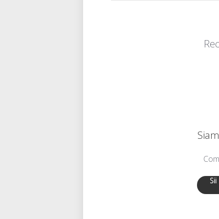
Rec
Siamo
Comu
Sii