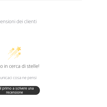
ensioni dei clienti
 in cerca di stelle!
nicaci cosa ne pensi
 il primo a scrivere una
recensione