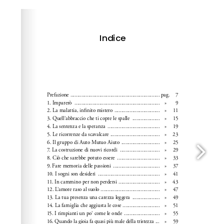
Please wait while flipbook is loading. For more related
info, FAQs and issues please refer to
dFlip 3D Flipbook
Wordpress Help
documentation.