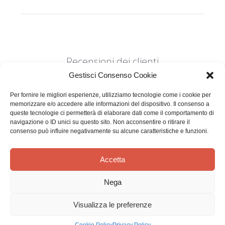
Recensioni dei clienti
Gestisci Consenso Cookie
Per fornire le migliori esperienze, utilizziamo tecnologie come i cookie per
memorizzare e/o accedere alle informazioni del dispositivo. Il consenso a
queste tecnologie ci permetterà di elaborare dati come il comportamento di
navigazione o ID unici su questo sito. Non acconsentire o ritirare il
consenso può influire negativamente su alcune caratteristiche e funzioni.
Siamo in cerca di stelle!
Comunicaci cosa ne pensi
Accetta
Sii il primo a scrivere una
Nega
recensione
Visualizza le preferenze