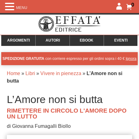
0
MENU
ARGOMENTI
AUTORI
EBOOK
EVENTI
SPEDIZIONE GRATUITA
con corriere espresso per gli ordini sopra i 40 €
Ignora
Home
»
Libri
»
Vivere in pienezza
»
L’Amore non si
butta
L’Amore non si butta
RIMETTERE IN CIRCOLO L'AMORE DOPO
UN LUTTO
di Giovanna Fumagalli Biollo