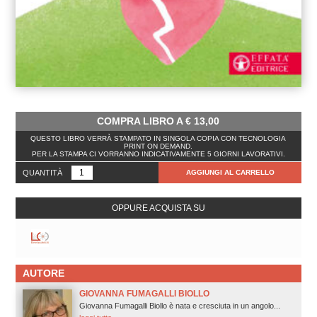
COMPRA LIBRO A
€
13,00
QUESTO LIBRO VERRÀ STAMPATO IN SINGOLA COPIA CON TECNOLOGIA
PRINT ON DEMAND.
PER LA STAMPA CI VORRANNO INDICATIVAMENTE 5 GIORNI LAVORATIVI.
QUANTITÀ
AGGIUNGI AL CARRELLO
OPPURE ACQUISTA SU
AUTORE
GIOVANNA FUMAGALLI BIOLLO
Giovanna Fumagalli Biollo è nata e cresciuta in un angolo...