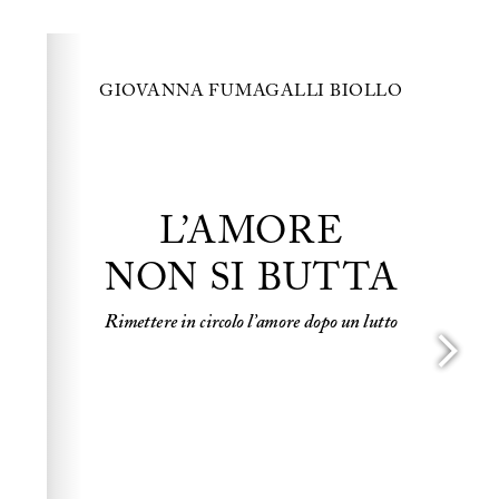
Please wait while flipbook is loading. For more related
info, FAQs and issues please refer to
dFlip 3D Flipbook
Wordpress Help
documentation.