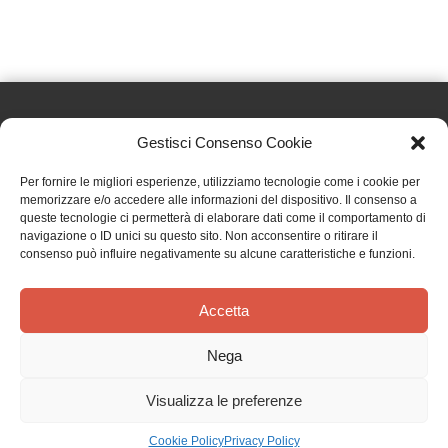
Gestisci Consenso Cookie
Effatà Editrice di Pellegrino Paolo SAS
Per fornire le migliori esperienze, utilizziamo tecnologie come i cookie per
C.F. e P.IVA 09655250018
memorizzare e/o accedere alle informazioni del dispositivo. Il consenso a
queste tecnologie ci permetterà di elaborare dati come il comportamento di
Via Tre Denti, 1 - 10060 Cantalupa (TO)
navigazione o ID unici su questo sito. Non acconsentire o ritirare il
Telefono: (+39) 0121 353452 - Fax: (+39) 0121 353839
consenso può influire negativamente su alcune caratteristiche e funzioni.
info@effata.it
Accetta
Copyright © 2026 •
Effatà Editrice
Nega
PRIVACY POLICY
•
COOKIE POLICY
•
TERMINI E CONDIZIONI
•
SPEDIZIONI
•
AIUTI E
CONTRIBUTI PUBBLICI
•
CREDITS
Visualizza le preferenze
SPEDIZIONE GRATUITA
con corriere espresso per gli ordini sopra i 40 €
Ignora
Cookie Policy
Privacy Policy