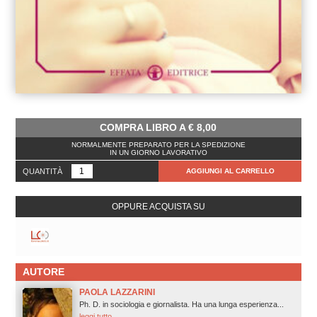
COMPRA LIBRO A
€
8,00
NORMALMENTE PREPARATO PER LA SPEDIZIONE
IN UN GIORNO LAVORATIVO
QUANTITÀ
AGGIUNGI AL CARRELLO
OPPURE ACQUISTA SU
AUTORE
PAOLA LAZZARINI
Ph. D. in sociologia e giornalista. Ha una lunga esperienza...
leggi tutto.