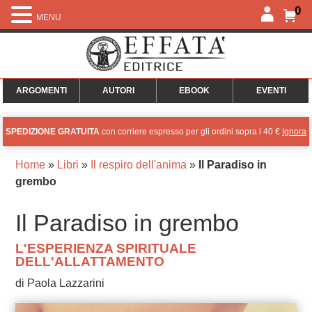
0
MENU
ARGOMENTI
AUTORI
EBOOK
EVENTI
SPEDIZIONE GRATUITA
con corriere espresso per gli ordini sopra i 40 €
Ignora
Home
»
Libri
»
Il respiro dell'anima
»
Il Paradiso in
grembo
Il Paradiso in grembo
L'ESPERIENZA SPIRITUALE
DELL'ALLATTAMENTO
di Paola Lazzarini