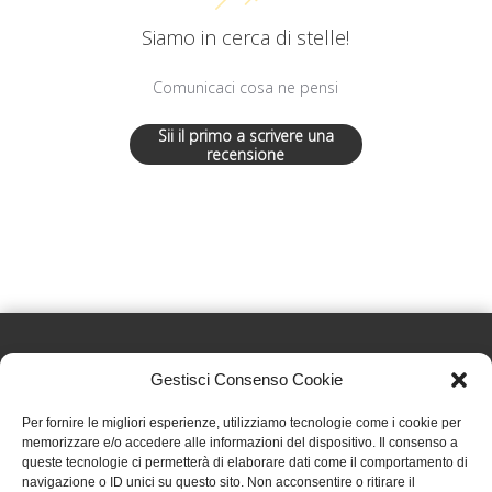
Siamo in cerca di stelle!
Comunicaci cosa ne pensi
Sii il primo a scrivere una
recensione
Gestisci Consenso Cookie
Effatà Editrice di Pellegrino Paolo SAS
Per fornire le migliori esperienze, utilizziamo tecnologie come i cookie per
C.F. e P.IVA 09655250018
memorizzare e/o accedere alle informazioni del dispositivo. Il consenso a
queste tecnologie ci permetterà di elaborare dati come il comportamento di
Via Tre Denti, 1 - 10060 Cantalupa (TO)
navigazione o ID unici su questo sito. Non acconsentire o ritirare il