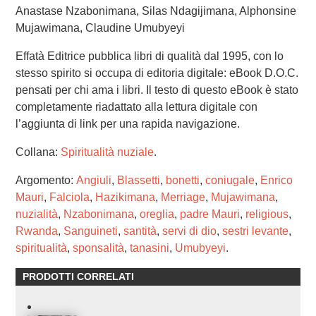
Anastase Nzabonimana, Silas Ndagijimana, Alphonsine
Mujawimana, Claudine Umubyeyi
Effatà Editrice pubblica libri di qualità dal 1995, con lo
stesso spirito si occupa di editoria digitale: eBook D.O.C.
pensati per chi ama i libri. Il testo di questo eBook è stato
completamente riadattato alla lettura digitale con
l’aggiunta di link per una rapida navigazione.
Collana:
Spiritualità nuziale
.
Argomento:
Angiuli
,
Blassetti
,
bonetti
,
coniugale
,
Enrico
Mauri
,
Falciola
,
Hazikimana
,
Merriage
,
Mujawimana
,
nuzialità
,
Nzabonimana
,
oreglia
,
padre Mauri
,
religious
,
Rwanda
,
Sanguineti
,
santità
,
servi di dio
,
sestri levante
,
spiritualità
,
sponsalità
,
tanasini
,
Umubyeyi
.
PRODOTTI CORRELATI