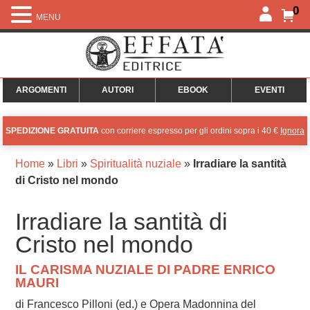
0
MENU
ARGOMENTI
AUTORI
EBOOK
EVENTI
SPEDIZIONE GRATUITA
con corriere espresso per gli ordini sopra i 40 €
Ignora
Home
»
Libri
»
Spiritualità nuziale
»
Irradiare la santità
di Cristo nel mondo
Irradiare la santità di
Cristo nel mondo
IL CARISMA NUZIALE DI PADRE ENRICO
MAURI
di Francesco Pilloni (ed.) e Opera Madonnina del