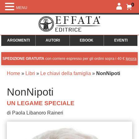
0
MENU
ARGOMENTI
AUTORI
EBOOK
EVENTI
SPEDIZIONE GRATUITA
con corriere espresso per gli ordini sopra i 40 €
Ignora
Home
»
Libri
»
Le chiavi della famiglia
»
NonNipoti
NonNipoti
UN LEGAME SPECIALE
di Paola Libanoro Raineri