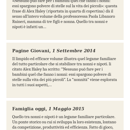
«Nessuno può fare per i bambini quel che fanno i nonni:
essi spargono polvere di stelle sul la vita dei piccoli»: questa
frase di Alex Haley (riportata in quarta di copertina) dà il
senso all’intero volume della professoressa Paola Libanoro
Raineri, mamma di tre figli e nonna. Quello tra nonni e
nipoti è infatti un…
Pagine Giovani
,
1 Settembre 2014
Il limpido ed efficace volume illustra quel legame familiare
del tutto particolare che si stabilisce tra nonni e nipoti. li
citato Alex Haley ha scritto: “Nessuno può fare per i
bambini quel che fanno i nonni: essi spargono polvere di
stelle sulla vita dei più piccoli”. La “nonnità” viene esplorata
in tutti i suoi aspetti,…
Famiglia oggi
,
1 Maggio 2015
Quello tra nonni e nipoti è un legame familiare particolare.
Un ponte storico su cui si sviluppa la loro esistenza, lontano
da competizione, produttività ed efficienza. Fatto di gioco,