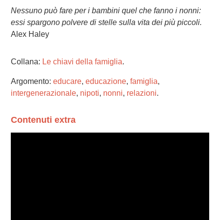
Nessuno può fare per i bambini quel che fanno i nonni:
essi spargono polvere di stelle sulla vita dei più piccoli.
Alex Haley
Collana:
Le chiavi della famiglia
.
Argomento:
educare
,
educazione
,
famiglia
,
intergenerazionale
,
nipoti
,
nonni
,
relazioni
.
Contenuti extra