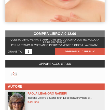
COMPRA LIBRO A
€
12,00
QUESTO LIBRO VERRÀ STAMPATO IN SINGOLA COPIA CON TECNOLOGIA
PRINT ON DEMAND.
PER LA STAMPA CI VORRANNO INDICATIVAMENTE 5 GIORNI LAVORATIVI.
QUANTITÀ
AGGIUNGI AL CARRELLO
OPPURE ACQUISTA SU
AUTORE
PAOLA LIBANORO RAINERI
Insegna Lettere e Storia in un Liceo della provincia di...
leggi tutto.