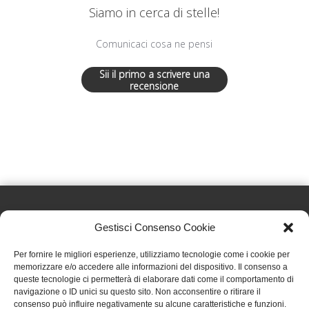
Siamo in cerca di stelle!
Comunicaci cosa ne pensi
Sii il primo a scrivere una
recensione
Gestisci Consenso Cookie
Effatà Editrice di Pellegrino Paolo SAS
Per fornire le migliori esperienze, utilizziamo tecnologie come i cookie per
C.F. e P.IVA 09655250018
memorizzare e/o accedere alle informazioni del dispositivo. Il consenso a
queste tecnologie ci permetterà di elaborare dati come il comportamento di
Via Tre Denti, 1 - 10060 Cantalupa (TO)
navigazione o ID unici su questo sito. Non acconsentire o ritirare il
Telefono: (+39) 0121 353452 - Fax: (+39) 0121 353839
consenso può influire negativamente su alcune caratteristiche e funzioni.