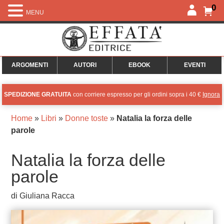
0
MENU
ARGOMENTI
AUTORI
EBOOK
EVENTI
SPEDIZIONE GRATUITA
con corriere espresso per gli ordini sopra i 40 €
Ignora
Home
»
Libri
»
Donne toste
»
Natalia la forza delle
parole
Natalia la forza delle
parole
di Giuliana Racca