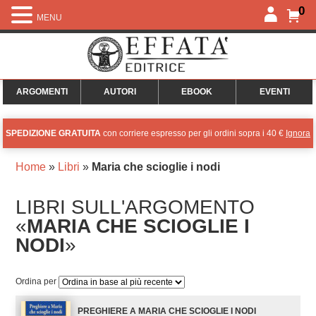
0
MENU
ARGOMENTI
AUTORI
EBOOK
EVENTI
SPEDIZIONE GRATUITA
con corriere espresso per gli ordini sopra i 40 €
Ignora
Home
»
Libri
»
Maria che scioglie i nodi
LIBRI SULL'ARGOMENTO
«
MARIA CHE SCIOGLIE I
NODI
»
Ordina per
PREGHIERE A MARIA CHE SCIOGLIE I NODI