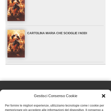
CARTOLINA MARIA CHE SCIOGLIE I NODI
Gestisci Consenso Cookie
Effatà Editrice di Pellegrino Paolo SAS
Per fornire le migliori esperienze, utilizziamo tecnologie come i cookie per
C.F. e P.IVA 09655250018
memorizzare e/o accedere alle informazioni del dispositivo. Il consenso a