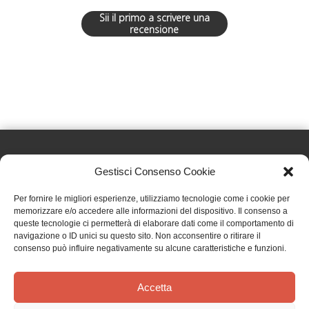
Sii il primo a scrivere una
recensione
Gestisci Consenso Cookie
Effatà Editrice di Pellegrino Paolo SAS
Per fornire le migliori esperienze, utilizziamo tecnologie come i cookie per
C.F. e P.IVA 09655250018
memorizzare e/o accedere alle informazioni del dispositivo. Il consenso a
queste tecnologie ci permetterà di elaborare dati come il comportamento di
Via Tre Denti, 1 - 10060 Cantalupa (TO)
navigazione o ID unici su questo sito. Non acconsentire o ritirare il
Telefono: (+39) 0121 353452 - Fax: (+39) 0121 353839
consenso può influire negativamente su alcune caratteristiche e funzioni.
info@effata.it
Accetta