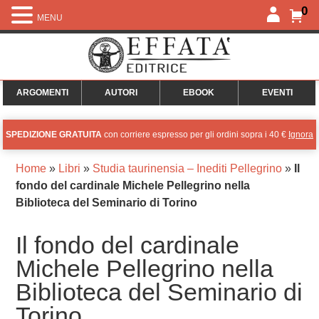
0
MENU
ARGOMENTI
AUTORI
EBOOK
EVENTI
SPEDIZIONE GRATUITA
con corriere espresso per gli ordini sopra i 40 €
Ignora
Home
»
Libri
»
Studia taurinensia – Inediti Pellegrino
»
Il
fondo del cardinale Michele Pellegrino nella
Biblioteca del Seminario di Torino
Il fondo del cardinale
Michele Pellegrino nella
Biblioteca del Seminario di
Torino