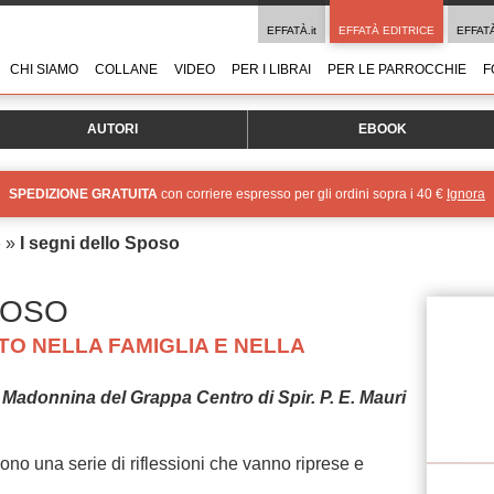
EFFATÀ.it
EFFATÀ EDITRICE
EFFAT
CHI SIAMO
COLLANE
VIDEO
PER I LIBRAI
PER LE PARROCCHIE
F
AUTORI
EBOOK
SPEDIZIONE GRATUITA
con corriere espresso per gli ordini sopra i 40 €
Ignora
e
»
I segni dello Sposo
POSO
STO NELLA FAMIGLIA E NELLA
a Madonnina del Grappa Centro di Spir. P. E. Mauri
no una serie di riflessioni che vanno riprese e