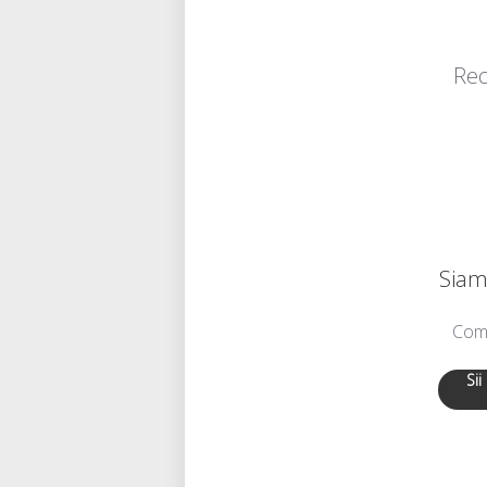
Rec
Siamo
Comu
Sii