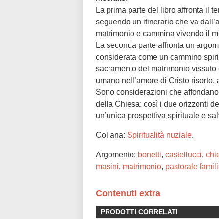
La prima parte del libro affronta il
seguendo un itinerario che va dall’
matrimonio e cammina vivendo il mis
La seconda parte affronta un argom
considerata come un cammino spiritu
sacramento del matrimonio vissuto e 
umano nell’amore di Cristo risorto,
Sono considerazioni che affondano la
della Chiesa: così i due orizzonti d
un’unica prospettiva spirituale e salv
Collana:
Spiritualità nuziale
.
Argomento:
bonetti
,
castellucci
,
chi
masini
,
matrimonio
,
pastorale famil
Contenuti extra
PRODOTTI CORRELATI