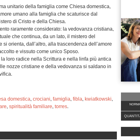
 tema unitario della famiglia come Chiesa domestica,
amore umano alla famiglia che scaturisce dal
tero di Cristo e della Chiesa.
ento raramente considerato: la vedovanza cristiana,
ale che continua, da un lato, il mistero del
si orienta, dall’altro, alla trascendenza dell’amore
 accolto e vissuto come unico Sposo.
 loro radice nella Scrittura e nella linfa più antica
elle nozze cristiane e della vedovanza si saldano in
ifica.
esa domestica
,
crociani
,
famiglia
,
fibla
,
kwiatkowski
,
NORMA
iare
,
spiritualità familiare
,
torres
.
QUANTIT