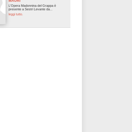
MAURI
L'Opera Madonnina del Grappa è
presente a Sestri Levante da...
leggi tutto.