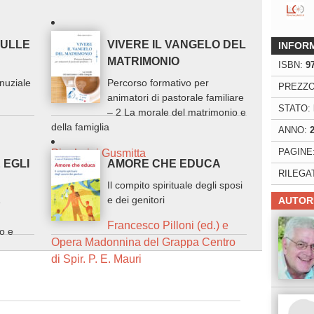
SULLE
VIVERE IL VANGELO DEL
INFOR
MATRIMONIO
ISBN:
9
 nuziale
Percorso formativo per
PREZZO
animatori di pastorale familiare
STATO:
– 2 La morale del matrimonio e
della famiglia
ANNO:
PAGINE
Pier Luigi Gusmitta
 EGLI
AMORE CHE EDUCA
RILEGA
Il compito spirituale degli sposi
e dei genitori
AUTOR
e
Francesco Pilloni (ed.) e
o e
Opera Madonnina del Grappa Centro
di Spir. P. E. Mauri