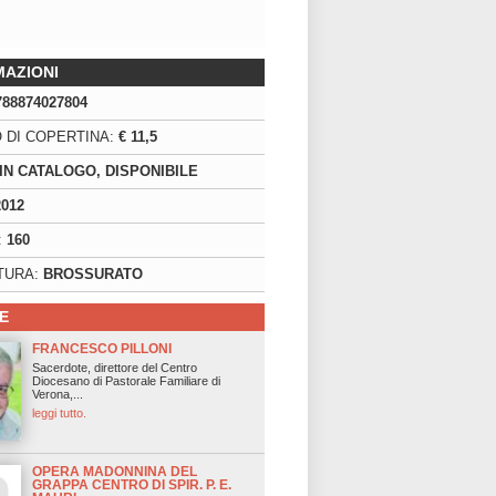
MAZIONI
788874027804
 DI COPERTINA:
€ 11,5
IN CATALOGO, DISPONIBILE
2012
:
160
TURA:
BROSSURATO
E
FRANCESCO PILLONI
Sacerdote, direttore del Centro
Diocesano di Pastorale Familiare di
Verona,...
leggi tutto.
OPERA MADONNINA DEL
GRAPPA CENTRO DI SPIR. P. E.