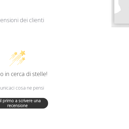
ensioni dei clienti
 in cerca di stelle!
nicaci cosa ne pensi
 il primo a scrivere una
recensione