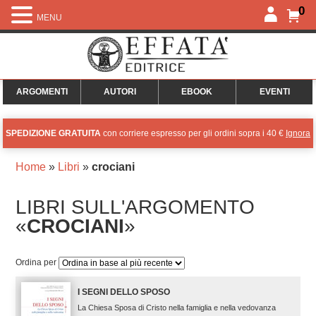
0
MENU
ARGOMENTI
AUTORI
EBOOK
EVENTI
SPEDIZIONE GRATUITA
con corriere espresso per gli ordini sopra i 40 €
Ignora
Home
»
Libri
»
crociani
LIBRI SULL'ARGOMENTO
«
CROCIANI
»
Ordina per
I SEGNI DELLO SPOSO
La Chiesa Sposa di Cristo nella famiglia e nella vedovanza