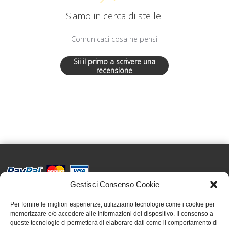
Siamo in cerca di stelle!
Comunicaci cosa ne pensi
Sii il primo a scrivere una
recensione
Gestisci Consenso Cookie
Effatà Editrice di Pellegrino Paolo SAS
C.F. e P.IVA 09655250018
Per fornire le migliori esperienze, utilizziamo tecnologie come i cookie per
memorizzare e/o accedere alle informazioni del dispositivo. Il consenso a
Via Tre Denti, 1 - 10060 Cantalupa (TO)
queste tecnologie ci permetterà di elaborare dati come il comportamento di
Telefono: (+39) 0121 353452 - Fax: (+39) 0121 353839