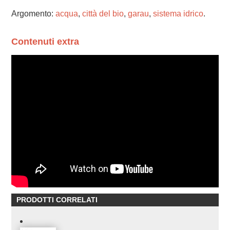
Argomento:
acqua
,
città del bio
,
garau
,
sistema idrico
.
Contenuti extra
PRODOTTI CORRELATI