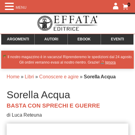
0
MENU
ARGOMENTI
AUTORI
EBOOK
EVENTI
Il nostro magazzino è in vacanza! Riprenderemo le spedizioni dal 24 agosto.
Gli ordini verranno evasi al nostro rientro. Grazie!
Ignora
Home
»
Libri
»
Conoscere e agire
»
Sorella Acqua
Sorella Acqua
BASTA CON SPRECHI E GUERRE
di Luca Reteuna