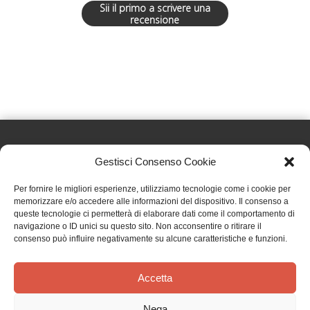
Sii il primo a scrivere una
recensione
Gestisci Consenso Cookie
Effatà Editrice di Pellegrino Paolo SAS
Per fornire le migliori esperienze, utilizziamo tecnologie come i cookie per
C.F. e P.IVA 09655250018
memorizzare e/o accedere alle informazioni del dispositivo. Il consenso a
queste tecnologie ci permetterà di elaborare dati come il comportamento di
Via Tre Denti, 1 - 10060 Cantalupa (TO)
navigazione o ID unici su questo sito. Non acconsentire o ritirare il
Telefono: (+39) 0121 353452 - Fax: (+39) 0121 353839
consenso può influire negativamente su alcune caratteristiche e funzioni.
info@effata.it
Accetta
Copyright © 2026 •
Effatà Editrice
Nega