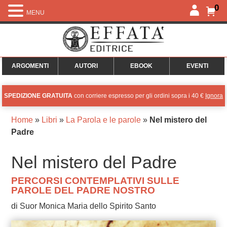
0
MENU
ARGOMENTI
AUTORI
EBOOK
EVENTI
SPEDIZIONE GRATUITA
con corriere espresso per gli ordini sopra i 40 €
Ignora
Home
»
Libri
»
La Parola e le parole
»
Nel mistero del
Padre
Nel mistero del Padre
PERCORSI CONTEMPLATIVI SULLE
PAROLE DEL PADRE NOSTRO
di Suor Monica Maria dello Spirito Santo