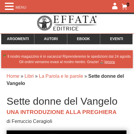
0
MENU
ARGOMENTI
AUTORI
EBOOK
EVENTI
Il nostro magazzino è in vacanza! Riprenderemo le spedizioni dal 24 agosto.
Gli ordini verranno evasi al nostro rientro. Grazie!
Ignora
Home
»
Libri
»
La Parola e le parole
»
Sette donne del
Vangelo
Sette donne del Vangelo
UNA INTRODUZIONE ALLA PREGHIERA
di Ferruccio Ceragioli