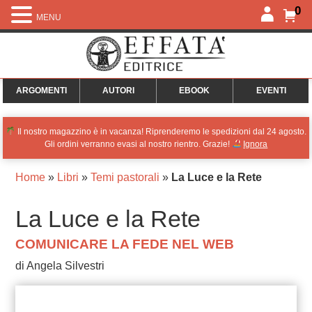
0
MENU
ARGOMENTI
AUTORI
EBOOK
EVENTI
Il nostro magazzino è in vacanza! Riprenderemo le spedizioni dal 24 agosto.
Gli ordini verranno evasi al nostro rientro. Grazie!
Ignora
Home
»
Libri
»
Temi pastorali
»
La Luce e la Rete
La Luce e la Rete
COMUNICARE LA FEDE NEL WEB
di Angela Silvestri