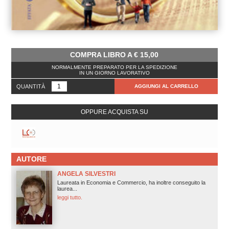
COMPRA LIBRO A
€
15,00
NORMALMENTE PREPARATO PER LA SPEDIZIONE
IN UN GIORNO LAVORATIVO
QUANTITÀ
AGGIUNGI AL CARRELLO
OPPURE ACQUISTA SU
AUTORE
ANGELA SILVESTRI
Laureata in Economia e Commercio, ha inoltre conseguito la
laurea...
leggi tutto.