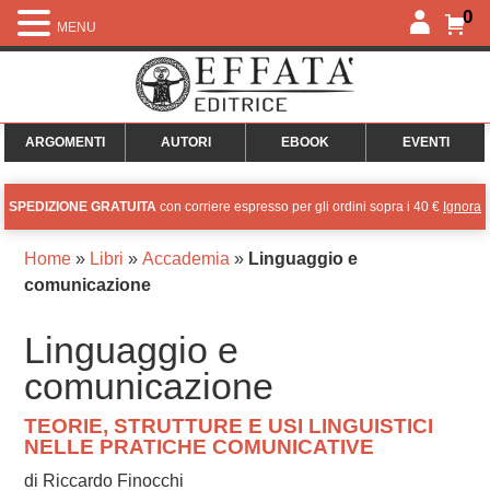
0
MENU
ARGOMENTI
AUTORI
EBOOK
EVENTI
SPEDIZIONE GRATUITA
con corriere espresso per gli ordini sopra i 40 €
Ignora
Home
»
Libri
»
Accademia
»
Linguaggio e
comunicazione
Linguaggio e
comunicazione
TEORIE, STRUTTURE E USI LINGUISTICI
NELLE PRATICHE COMUNICATIVE
di Riccardo Finocchi