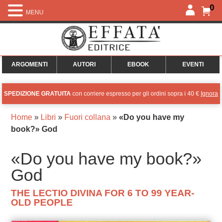
0
MENU
ARGOMENTI
AUTORI
EBOOK
EVENTI
SPEDIZIONE GRATUITA
con corriere espresso per gli ordini sopra i 40 €
Ignora
Home
»
Libri
»
Fuori collana
»
«Do you have my
book?» God
«Do you have my book?»
God
THE LECTIO DIVINA FOR 6 TO 99 YEAR-
OLD PEOPLE