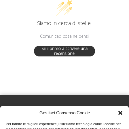
Siamo in cerca di stelle!
Comunicaci cosa ne pensi
Sii il primo a scrivere una
recensione
Gestisci Consenso Cookie
Effatà Editrice di Pellegrino Paolo SAS
Per fornire le migliori esperienze, utilizziamo tecnologie come i cookie per
C.F. e P.IVA 09655250018