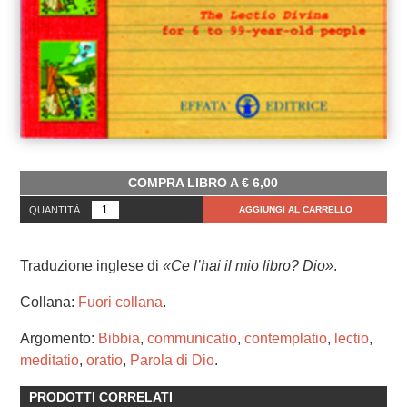
COMPRA LIBRO A
€
6,00
QUANTITÀ
AGGIUNGI AL CARRELLO
Traduzione inglese di
«Ce l’hai il mio libro? Dio»
.
Collana:
Fuori collana
.
Argomento:
Bibbia
,
communicatio
,
contemplatio
,
lectio
,
meditatio
,
oratio
,
Parola di Dio
.
PRODOTTI CORRELATI