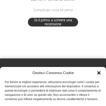
Comunicaci cosa ne pensi
Sii il primo a scrivere una
recensione
Gestisci Consenso Cookie
Effatà Editrice di Pellegrino Paolo SAS
Per fornire le migliori esperienze, utilizziamo tecnologie come i cookie per
C.F. e P.IVA 09655250018
memorizzare e/o accedere alle informazioni del dispositivo. Il consenso a
queste tecnologie ci permetterà di elaborare dati come il comportamento di
Via Tre Denti, 1 - 10060 Cantalupa (TO)
navigazione o ID unici su questo sito. Non acconsentire o ritirare il
Telefono: (+39) 0121 353452 - Fax: (+39) 0121 353839
consenso può influire negativamente su alcune caratteristiche e funzioni.
info@effata.it