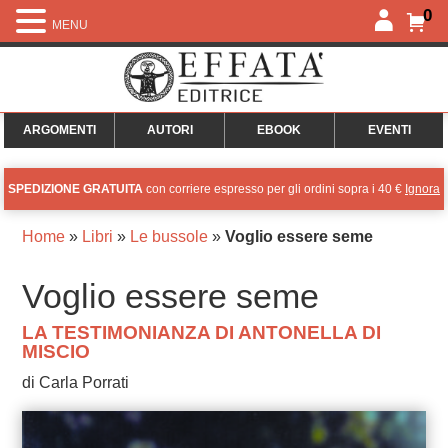
0
MENU
ARGOMENTI
AUTORI
EBOOK
EVENTI
SPEDIZIONE GRATUITA
con corriere espresso per gli ordini sopra i 40 €
Ignora
Home
»
Libri
»
Le bussole
»
Voglio essere seme
Voglio essere seme
LA TESTIMONIANZA DI ANTONELLA DI
MISCIO
di Carla Porrati