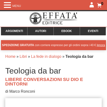
0
MENU
ARGOMENTI
AUTORI
EBOOK
EVENTI
SPEDIZIONE GRATUITA
con corriere espresso per gli ordini sopra i 40 €
Ignora
Home
»
Libri
»
La fede in dialogo
»
Teologia da bar
Teologia da bar
LIBERE CONVERSAZIONI SU DIO E
DINTORNI
di Marco Ronconi