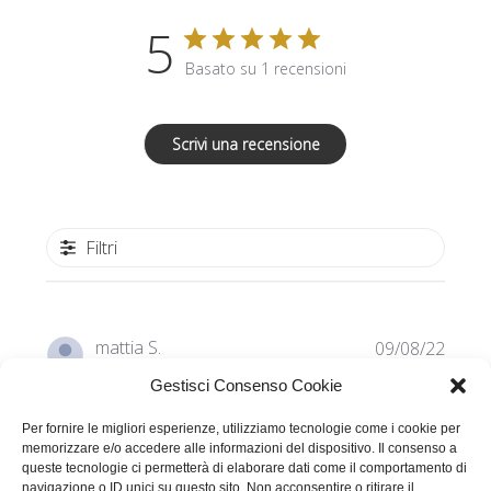
5
Basato su 1 recensioni
Scrivi una recensione
Filtri
Data
mattia S.
09/08/22
di
Acquirente verificato
Gestisci Consenso Cookie
pubbl
Per fornire le migliori esperienze, utilizziamo tecnologie come i cookie per
divertente molto, tanti spunti, tante
memorizzare e/o accedere alle informazioni del dispositivo. Il consenso a
queste tecnologie ci permetterà di elaborare dati come il comportamento di
navigazione o ID unici su questo sito. Non acconsentire o ritirare il