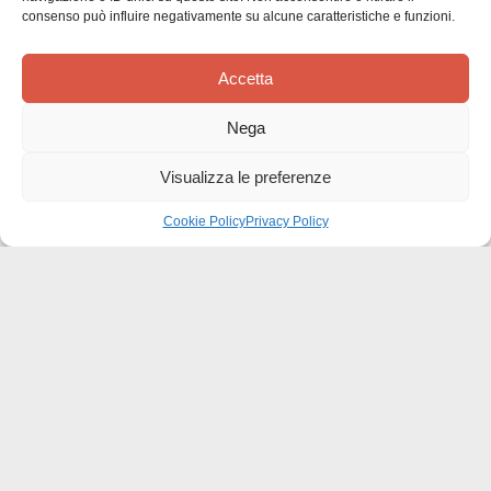
consenso può influire negativamente su alcune caratteristiche e funzioni.
divertente molto, tanti spunti, tante citazioni
interessanti.
Accetta
Nega
Questa recensione è stata utile?
0
0
Visualizza le preferenze
Cookie Policy
Privacy Policy
Effatà Editrice di Pellegrino Paolo SAS
C.F. e P.IVA 09655250018
Via Tre Denti, 1 - 10060 Cantalupa (TO)
Telefono: (+39) 0121 353452 - Fax: (+39) 0121 353839