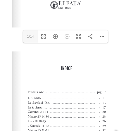
1/14
Please wait while flipbook is loading. For more related
info, FAQs and issues please refer to
dFlip 3D Flipbook
Wordpress Help
documentation.