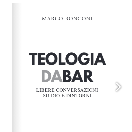
Please wait while flipbook is loading. For more related
info, FAQs and issues please refer to
dFlip 3D Flipbook
Wordpress Help
documentation.