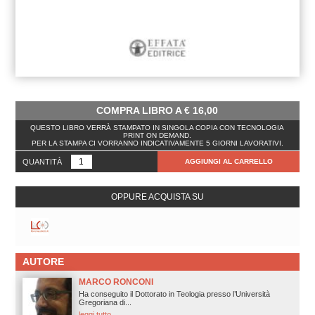
COMPRA LIBRO A
€
16,00
QUESTO LIBRO VERRÀ STAMPATO IN SINGOLA COPIA CON TECNOLOGIA
PRINT ON DEMAND.
PER LA STAMPA CI VORRANNO INDICATIVAMENTE 5 GIORNI LAVORATIVI.
QUANTITÀ
AGGIUNGI AL CARRELLO
OPPURE ACQUISTA SU
AUTORE
MARCO RONCONI
Ha conseguito il Dottorato in Teologia presso l’Università
Gregoriana di...
leggi tutto.