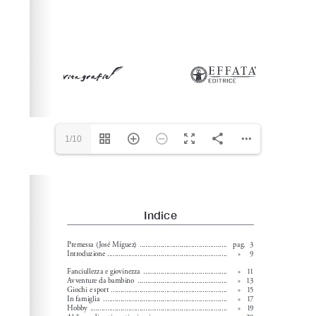
1/10
Please wait while flipbook is loading. For more related
info, FAQs and issues please refer to
dFlip 3D Flipbook
Wordpress Help
documentation.