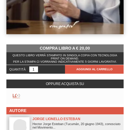
COMPRA LIBRO A
€
20,00
QUESTO LIBRO VERRÀ STAMPATO IN SINGOLA COPIA CON TECNOLOGIA
PRINT ON DEMAND.
PER LA STAMPA CI VORRANNO INDICATIVAMENTE 5 GIORNI LAVORATIVI.
QUANTITÀ
AGGIUNGI AL CARRELLO
OPPURE ACQUISTA SU
AUTORE
JORGE LIONELLO ESTEBAN
Hector Jorge Esteban (Tucumán, 20 giugno 1943), conosciuto
nel Movimento...