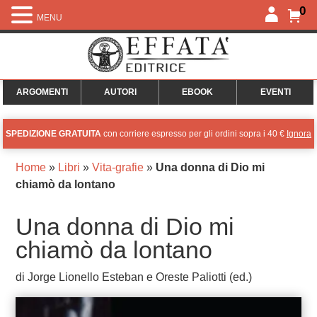
0
MENU
ARGOMENTI
AUTORI
EBOOK
EVENTI
SPEDIZIONE GRATUITA
con corriere espresso per gli ordini sopra i 40 €
Ignora
Home
»
Libri
»
Vita-grafie
»
Una donna di Dio mi
chiamò da lontano
Una donna di Dio mi
chiamò da lontano
di Jorge Lionello Esteban e Oreste Paliotti (ed.)