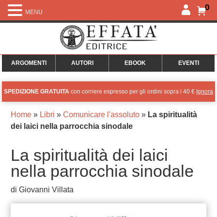
0
MENU
ARGOMENTI
AUTORI
EBOOK
EVENTI
SPEDIZIONE GRATUITA
con corriere espresso per gli ordini sopra i 40 €
Ignora
Home
»
Libri
»
Comunicare l'assoluto
»
La spiritualità
dei laici nella parrocchia sinodale
La spiritualità dei laici
nella parrocchia sinodale
di Giovanni Villata