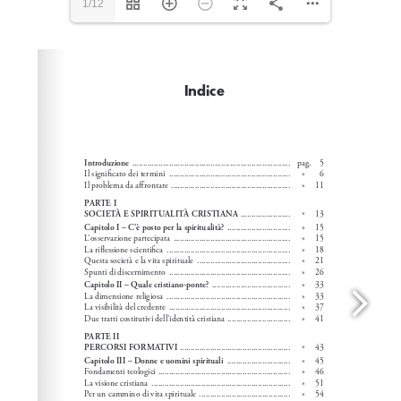
1/12
Please wait while flipbook is loading. For more related
info, FAQs and issues please refer to
dFlip 3D Flipbook
Wordpress Help
documentation.