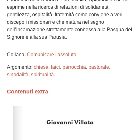
esprime nella ricerca di relazioni di solidarietà,
gentilezza, ospitalità, fraternità come conviene a veri
discepoli missionari e che matura nel segno
dell’incarnazione strettamente connessa alla Pasqua del
Signore e alla sua Parusia.
Collana:
Comunicare l'assoluto
.
Argomento:
chiesa
,
laici
,
parrocchia
,
pastorale
,
sinodalità
,
spiritualità
.
Contenuti extra
Please wait while flipbook is loading. For more related
info, FAQs and issues please refer to
dFlip 3D Flipbook
Wordpress Help
documentation.