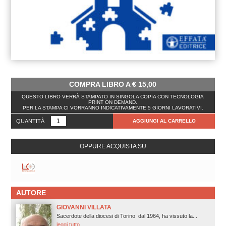
COMPRA LIBRO A
€
15,00
QUESTO LIBRO VERRÀ STAMPATO IN SINGOLA COPIA CON TECNOLOGIA
PRINT ON DEMAND.
PER LA STAMPA CI VORRANNO INDICATIVAMENTE 5 GIORNI LAVORATIVI.
QUANTITÀ
AGGIUNGI AL CARRELLO
OPPURE ACQUISTA SU
AUTORE
GIOVANNI VILLATA
Sacerdote della diocesi di Torino dal 1964, ha vissuto la...
leggi tutto.