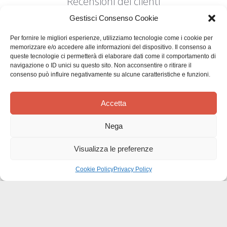
Recensioni dei clienti
Gestisci Consenso Cookie
Per fornire le migliori esperienze, utilizziamo tecnologie come i cookie per
memorizzare e/o accedere alle informazioni del dispositivo. Il consenso a
queste tecnologie ci permetterà di elaborare dati come il comportamento di
navigazione o ID unici su questo sito. Non acconsentire o ritirare il
Siamo in cerca di stelle!
consenso può influire negativamente su alcune caratteristiche e funzioni.
Comunicaci cosa ne pensi
Accetta
Sii il primo a scrivere una
Nega
recensione
Visualizza le preferenze
Cookie Policy
Privacy Policy