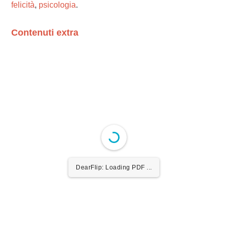
felicità
,
psicologia
.
Contenuti extra
Please wait while flipbook is loading. For more related
info, FAQs and issues please refer to
dFlip 3D Flipbook
Wordpress Help
documentation.
DearFlip: Loading PDF ...