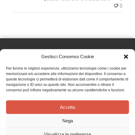
0
Gestisci Consenso Cookie
Effatà Editrice di Pellegrino Paolo SAS
Per fornire le migliori esperienze, utilizziamo tecnologie come i cookie per
C.F. e P.IVA 09655250018
memorizzare e/o accedere alle informazioni del dispositivo. Il consenso a
queste tecnologie ci permetterà di elaborare dati come il comportamento di
Via Tre Denti, 1 - 10060 Cantalupa (TO)
navigazione o ID unici su questo sito. Non acconsentire o ritirare il
Telefono: (+39) 0121 353452 - Fax: (+39) 0121 353839
consenso può influire negativamente su alcune caratteristiche e funzioni.
info@effata.it
Accetta
Copyright © 2026 •
Effatà Editrice
Nega
PRIVACY POLICY
•
COOKIE POLICY
•
TERMINI E CONDIZIONI
•
SPEDIZIONI
•
AIUTI E
CONTRIBUTI PUBBLICI
•
CREDITS
Visualizza le preferenze