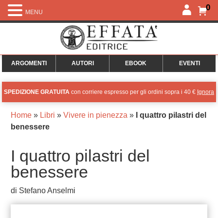
0
MENU
ARGOMENTI
AUTORI
EBOOK
EVENTI
SPEDIZIONE GRATUITA
con corriere espresso per gli ordini sopra i 40 €
Ignora
Home
»
Libri
»
Vivere in pienezza
»
I quattro pilastri del
benessere
I quattro pilastri del
benessere
di Stefano Anselmi