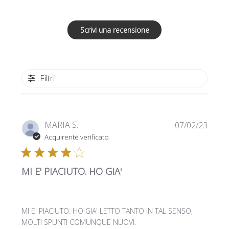
Scrivi una recensione
Filtri
Data
MARIA S.
07/02/23
di
Acquirente verificato
pubbl
MI E' PIACIUTO. HO GIA'
MI E' PIACIUTO. HO GIA' LETTO TANTO IN TAL SENSO,
MOLTI SPUNTI COMUNQUE NUOVI.