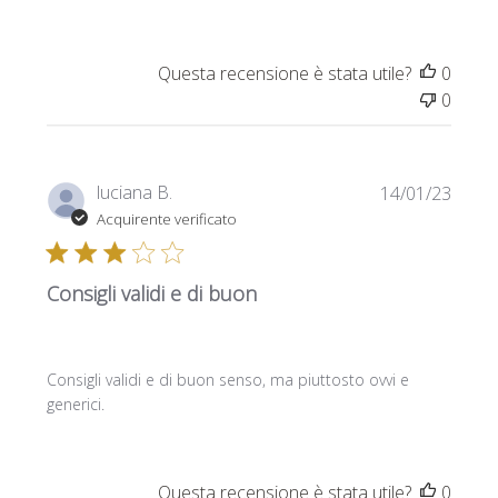
Questa recensione è stata utile?
0
0
Data
luciana B.
14/01/23
di
Acquirente verificato
pubbl
Consigli validi e di buon
Consigli validi e di buon senso, ma piuttosto ovvi e
generici.
Questa recensione è stata utile?
0