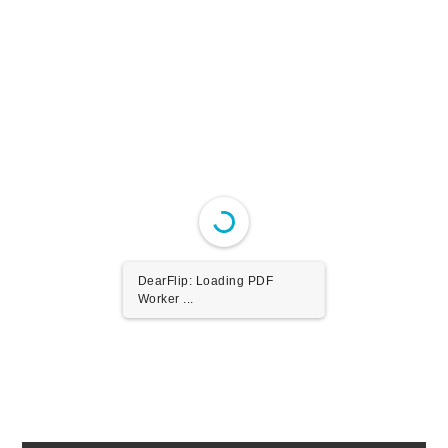
Please wait while flipbook is loading. For more related
info, FAQs and issues please refer to
dFlip 3D Flipbook
Wordpress Help
documentation.
DearFlip: Loading PDF
Worker ...