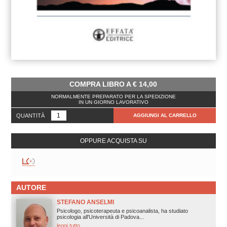
COMPRA LIBRO A
€
14,00
NORMALMENTE PREPARATO PER LA SPEDIZIONE
IN UN GIORNO LAVORATIVO
QUANTITÀ
AGGIUNGI AL CARRELLO
OPPURE ACQUISTA SU
AUTORE
STEFANO ANSELMI
Psicologo, psicoterapeuta e psicoanalista, ha studiato
psicologia all'Università di Padova...
leggi tutto.