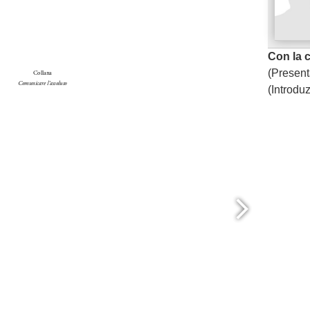
ng. For more related info, FAQs and issues please
Con la 
ss Help
documentation.
(Present
(Introduz