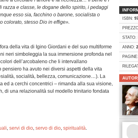
 razza e classe, le dogane dello spirito, i pedaggi
INFOR
iunque esso sia, facchino o barone, socialista o
ISBN:
9
o colorato, stesso Dio in effige».
PREZZO
STATO:
ra della vita di Igino Giordani e del suo multiforme
ANNO:
ni neri simboleggia la sua immersione profonda nel
PAGINE
 colori dell’arcobaleno che li intervallano
RILEGA
 pensiero ha avuto nei diversi aspetti della vita
lesialità, socialità, bellezza, comunicazione…). La
AUTOR
a ed a cerchi concentrici – rimanda alla sua visione,
, di una relazionalità sul modello trinitario fondata
uali
,
servi di dio
,
servo di dio
,
spiritualità
.