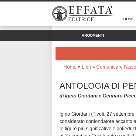
HOME
ARGOMENTI
Home
»
Libri
»
Comunicare l'asso
ANTOLOGIA DI PE
di Igino Giordani e Gennaro Picco
Igino Giordani (Tivoli, 27 settembr
considerato confondatore accanto a
le figure più significative e polied
all’Assemblea Costituente e nella I L