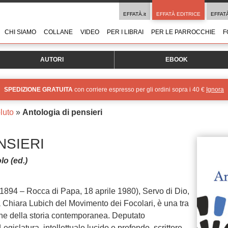
EFFATÀ.it
EFFATÀ EDITRICE
EFFAT
CHI SIAMO
COLLANE
VIDEO
PER I LIBRAI
PER LE PARROCCHIE
F
AUTORI
EBOOK
SPEDIZIONE GRATUITA
con corriere espresso per gli ordini sopra i 40 €
Ignora
luto
»
Antologia di pensieri
NSIERI
lo (ed.)
e 1894 – Rocca di Papa, 18 aprile 1980), Servo di Dio,
 Chiara Lubich del Movimento dei Focolari, è una tra
riche della storia contemporanea. Deputato
egislatura, intellettuale lucido e profondo, scrittore