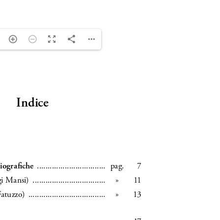
ng. For more related info, FAQs and issues please
ss Help
documentation.