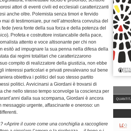
rosi attori di eventi civili ed ecclesiali caratterizzanti
esi anche oltre. Polemista senza timori e fervido
 mai di testimoniare, pur nell’atmosfera convulsa del
fede (vera fonte della sua forza e della potenza del
o). Profeta e costruttore instancabile della pace,
Giornalista attento e voce altisonante per chi non
n esitò ad impugnare la sua penna nella difesa della
tata dai regimi totalitari che caratterizzarono
 suo compito di realizzatore della giustizia, non ebbe
li interessi particolari e privati prevalevano sul bene
niera obiettiva i politici del suo stesso partito
si politici. Avvicinarsi a Giordani è trovarsi di
ma che nello stesso tempo sconvolge la coscienza per
uarant’anni dalla sua scomparsa, Giordani è ancora
QUANTIT
e un messaggio urgente, affascinante e oneroso: un
fferenti.
? «Aprire il cuore come una conchiglia a raccogliere
ere a circolare l’amore e la ricchezza… il bene e i