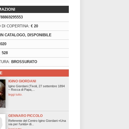
MAZIONI
788869295553
 DI COPERTINA:
€ 20
IN CATALOGO, DISPONIBILE
2020
:
528
TURA:
BROSSURATO
E
IGINO GIORDANI
Igino Giordani (Tivoli, 27 settembre 1894
– Rocca di Papa,...
leggi tutto.
GENNARO PICCOLO
Referente del Centro Igino Giordani «Una
via per l'unità» di...