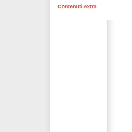
Contenuti extra
Please wait while flipbook is loadi
refer to
dFlip 3D Flipbook Wordpre