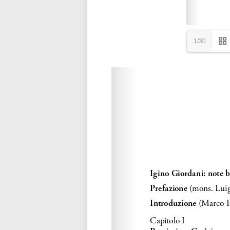
1/30
Please wait while flipbook is loadi
refer to
dFlip 3D Flipbook Wordpre