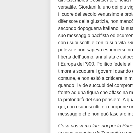
versatile, Giordani fu uno dei più vigo
il cuore del secolo ventesimo e prot
difensore della giustizia, non mancò
secondo dopoguerra italiano, la sua 
suo messaggio pacifista ed ecumenic
con i suoi scritti e con la sua vita. 
poteva e non sapeva esprimersi, no
libertà dell’uomo, annullata e calpes
l’Europa del ’900. Politico fedele al
timore a scuotere i governi quando g
comune, e non esitò a criticare in ma
quando li vide succubi dei compromes
fronte ad una figura che affascina 
la profondità del suo pensiero. A q
qui, con i suoi scritti, e ci propon
messaggio che non può lasciare indi
Cosa possiamo fare noi per la Pace
la voce oceanica dell’umanità e mett