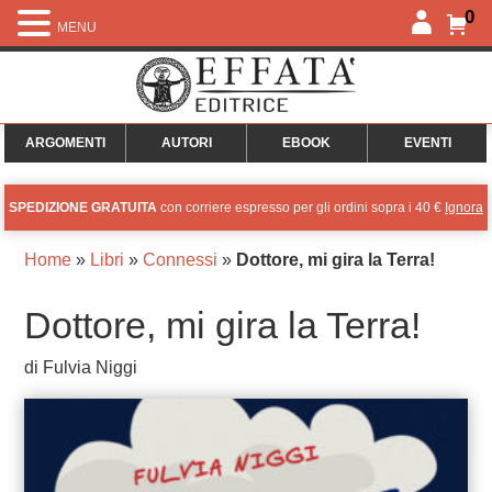
0
MENU
ARGOMENTI
AUTORI
EBOOK
EVENTI
SPEDIZIONE GRATUITA
con corriere espresso per gli ordini sopra i 40 €
Ignora
Home
»
Libri
»
Connessi
»
Dottore, mi gira la Terra!
Dottore, mi gira la Terra!
di Fulvia Niggi