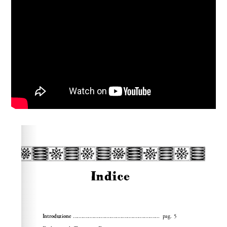
Please wait while flipbook is loading. For more related
info, FAQs and issues please refer to
dFlip 3D Flipbook
Wordpress Help
documentation.