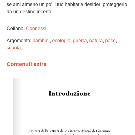
se ami almeno un po’ il tuo habitat e desideri proteggerlo
da un destino incerto.
Collana:
Connessi
.
Argomento:
bambini
,
ecologia
,
guerra
,
natura
,
pace
,
scuola
.
Contenuti extra
Please wait while flipbook is loading. For more related
info, FAQs and issues please refer to
dFlip 3D Flipbook
Wordpress Help
documentation.