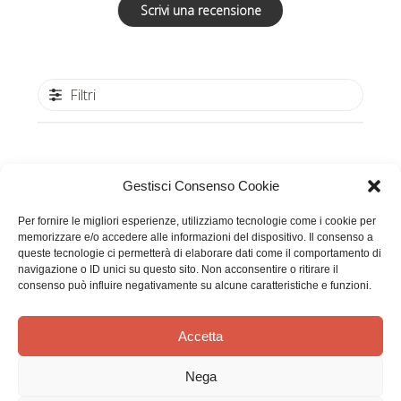
Scrivi una recensione
Filtri
Data
Luisella A.
17/05/21
Gestisci Consenso Cookie
di
Acquirente verificato
pubbl
Per fornire le migliori esperienze, utilizziamo tecnologie come i cookie per
memorizzare e/o accedere alle informazioni del dispositivo. Il consenso a
Usato a scuola fatto scenette
queste tecnologie ci permetterà di elaborare dati come il comportamento di
navigazione o ID unici su questo sito. Non acconsentire o ritirare il
consenso può influire negativamente su alcune caratteristiche e funzioni.
Usato a scuola fatto scenette
Accetta
Nega
Questa recensione è stata utile?
0