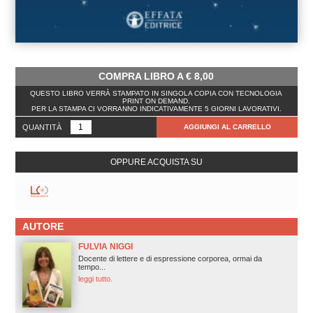
COMPRA LIBRO A
€
8,00
QUESTO LIBRO VERRÀ STAMPATO IN SINGOLA COPIA CON TECNOLOGIA
PRINT ON DEMAND.
PER LA STAMPA CI VORRANNO INDICATIVAMENTE 5 GIORNI LAVORATIVI.
QUANTITÀ
AGGIUNGI AL CARRELLO
OPPURE ACQUISTA SU
AUTORE
FULVIA NIGGI
Docente di lettere e di espressione corporea, ormai da
tempo...
leggi tutto.