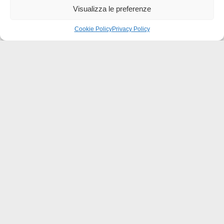
Visualizza le preferenze
0
Cookie Policy
Privacy Policy
Effatà Editrice di Pellegrino Paolo SAS
C.F. e P.IVA 09655250018
Via Tre Denti, 1 - 10060 Cantalupa (TO)
Telefono: (+39) 0121 353452 - Fax: (+39) 0121 353839
info@effata.it
Copyright © 2026 •
Effatà Editrice
PRIVACY POLICY
•
COOKIE POLICY
•
TERMINI E CONDIZIONI
•
SPEDIZIONI
•
AIUTI E
CONTRIBUTI PUBBLICI
•
CREDITS