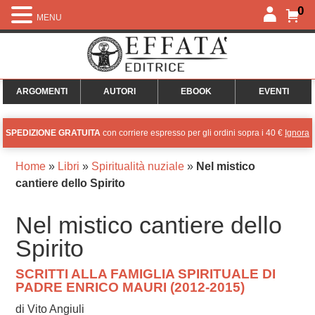
0
MENU
ARGOMENTI
AUTORI
EBOOK
EVENTI
SPEDIZIONE GRATUITA
con corriere espresso per gli ordini sopra i 40 €
Ignora
Home
»
Libri
»
Spiritualità nuziale
»
Nel mistico
cantiere dello Spirito
Nel mistico cantiere dello
Spirito
SCRITTI ALLA FAMIGLIA SPIRITUALE DI
PADRE ENRICO MAURI (2012-2015)
di Vito Angiuli