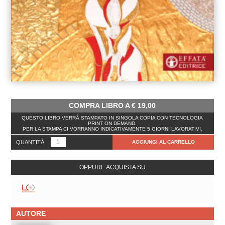
COMPRA LIBRO A
€
19,00
QUESTO LIBRO VERRÀ STAMPATO IN SINGOLA COPIA CON TECNOLOGIA
PRINT ON DEMAND.
PER LA STAMPA CI VORRANNO INDICATIVAMENTE 5 GIORNI LAVORATIVI.
QUANTITÀ
AGGIUNGI AL CARRELLO
OPPURE ACQUISTA SU
AUTORE