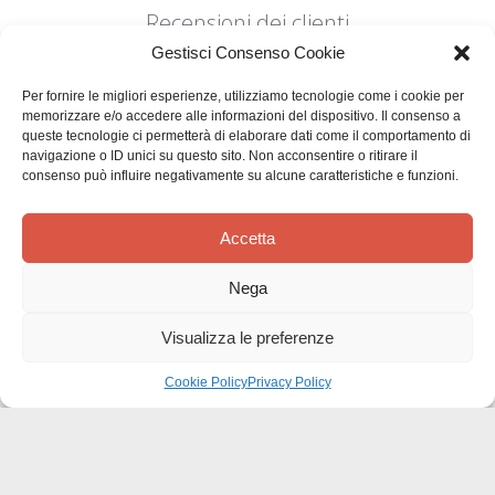
Recensioni dei clienti
Gestisci Consenso Cookie
Per fornire le migliori esperienze, utilizziamo tecnologie come i cookie per
memorizzare e/o accedere alle informazioni del dispositivo. Il consenso a
queste tecnologie ci permetterà di elaborare dati come il comportamento di
navigazione o ID unici su questo sito. Non acconsentire o ritirare il
consenso può influire negativamente su alcune caratteristiche e funzioni.
Siamo in cerca di stelle!
Comunicaci cosa ne pensi
Accetta
Sii il primo a scrivere una
Nega
recensione
Visualizza le preferenze
Cookie Policy
Privacy Policy