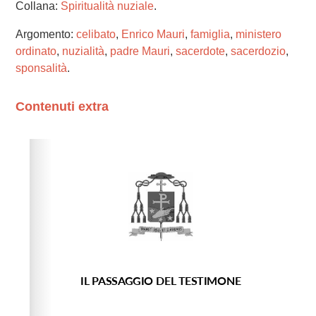
Collana:
Spiritualità nuziale
.
Argomento:
celibato
,
Enrico Mauri
,
famiglia
,
ministero
ordinato
,
nuzialità
,
padre Mauri
,
sacerdote
,
sacerdozio
,
sponsalità
.
Contenuti extra
Please wait while flipbook is loading. For more related
info, FAQs and issues please refer to
dFlip 3D Flipbook
Wordpress Help
documentation.