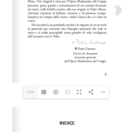
1/14
Please wait while flipbook is loading. For more related
info, FAQs and issues please refer to
dFlip 3D Flipbook
Wordpress Help
documentation.