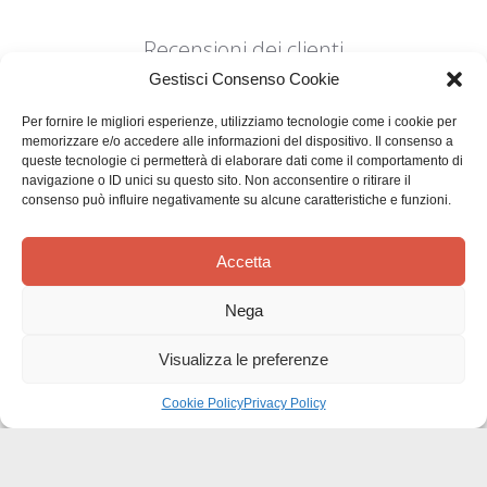
Recensioni dei clienti
Gestisci Consenso Cookie
Per fornire le migliori esperienze, utilizziamo tecnologie come i cookie per
memorizzare e/o accedere alle informazioni del dispositivo. Il consenso a
queste tecnologie ci permetterà di elaborare dati come il comportamento di
navigazione o ID unici su questo sito. Non acconsentire o ritirare il
consenso può influire negativamente su alcune caratteristiche e funzioni.
Siamo in cerca di stelle!
Comunicaci cosa ne pensi
Accetta
Sii il primo a scrivere una
Nega
recensione
Visualizza le preferenze
Cookie Policy
Privacy Policy