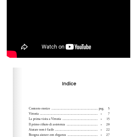
Please wait while flipbook is loading. For more related
info, FAQs and issues please refer to
dFlip 3D Flipbook
Wordpress Help
documentation.