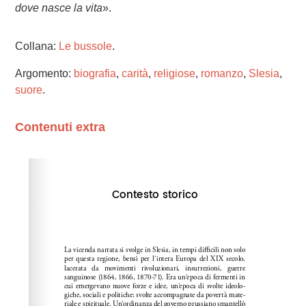
dove nasce la vita
».
Collana:
Le bussole
.
Argomento:
biografia
,
carità
,
religiose
,
romanzo
,
Slesia
,
suore
.
Contenuti extra
Please wait while flipbook is loading. For more related
info, FAQs and issues please refer to
dFlip 3D Flipbook
Wordpress Help
documentation.