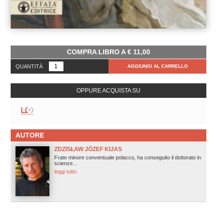
COMPRA LIBRO A
€
11,00
QUANTITÀ
AGGIUNGI AL CARRELLO
OPPURE ACQUISTA SU
AUTORE
ZDZISŁAW JÓZEF KIJAS
Frate minore conventuale polacco, ha conseguito il dottorato in
scienze...
leggi tutto.