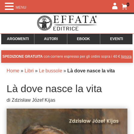
0
MENU
ARGOMENTI
AUTORI
EBOOK
EVENTI
SPEDIZIONE GRATUITA
con corriere espresso per gli ordini sopra i 40 €
Ignora
Home
»
Libri
»
Le bussole
»
Là dove nasce la vita
Là dove nasce la vita
di Zdzisław Józef Kijas