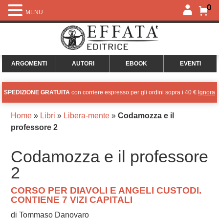
0
MENU
ARGOMENTI
AUTORI
EBOOK
EVENTI
SPEDIZIONE GRATUITA
con corriere espresso per gli ordini sopra i 40 €
Ignora
Home
»
Libri
»
Libera-mente
»
Codamozza e il
professore 2
Codamozza e il professore
2
CORSO PER DIAVOLI E ANGELI CUSTODI.
CONTIENE 7 VIZI CAPITALI
di Tommaso Danovaro