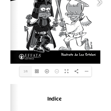
1/6
Please wait while flipbook is loading. For more related
info, FAQs and issues please refer to
dFlip 3D Flipbook
Wordpress Help
documentation.