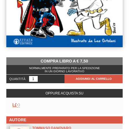
COMPRA LIBRO A
€
7,50
NORMALMENTE PREPARATO PER LA SPEDIZIONE
IN UN GIORNO LAVORATIVO
QUANTITÀ
AGGIUNGI AL CARRELLO
OPPURE ACQUISTA SU
AUTORE
TOMMASO DANOVARO