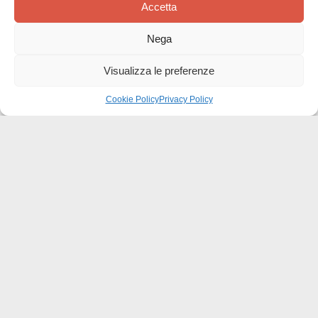
Accetta
Nega
Questa recensione è stata utile?
1
Visualizza le preferenze
0
Cookie Policy
Privacy Policy
Effatà Editrice di Pellegrino Paolo SAS
C.F. e P.IVA 09655250018
Via Tre Denti, 1 - 10060 Cantalupa (TO)
Telefono: (+39) 0121 353452 - Fax: (+39) 0121 353839
info@effata.it