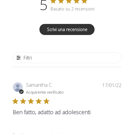
5
Basato su 2 recensioni
Scrivi una recensione
Filtri
Data
Samantha C.
17/01/22
di
Acquirente verificato
pubbl
Ben fatto, adatto ad adolescenti