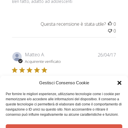
Ben fatto, adatto ad adolescenti
Questa recensione è stata utile?
0
0
Data
Matteo A.
26/04/17
di
Acquirente verificato
pubbl
Quando ho letto che la
Gestisci Consenso Cookie
Per fornire le migliori esperienze, utilizziamo tecnologie come i cookie per
memorizzare e/o accedere alle informazioni del dispositivo. Il consenso a
Quando ho letto che la stampa era "signle copy" (o
queste tecnologie ci permetterà di elaborare dati come il comportamento di
qualcosa del genere), mi aspettavo che la qualità della
navigazione o ID unici su questo sito. Non acconsentire o ritirare il
consenso può influire negativamente su alcune caratteristiche e funzioni.
rilegatura fosse bassa, invece è perfetta. In pochissimi
giorni l'ho ricevuto, non potrei essere più soddisfatto
dell'acquisto!