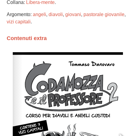
Collana:
Libera-mente
.
Argomento:
angeli
,
diavoli
,
giovani
,
pastorale giovanile
,
vizi capitali
.
Contenuti extra
Please wait while flipbook is loading. For more related
info, FAQs and issues please refer to
dFlip 3D Flipbook
Wordpress Help
documentation.