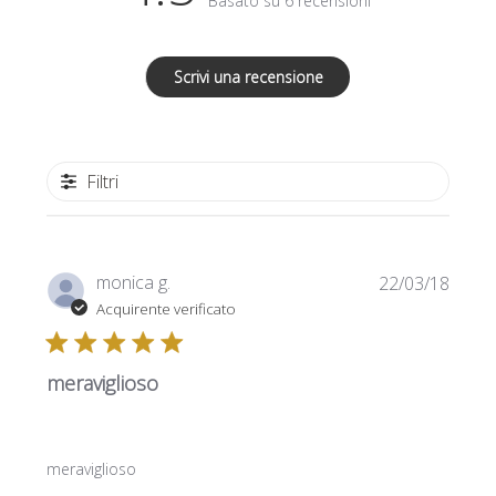
Basato su 6 recensioni
Scrivi una recensione
Filtri
Data
monica g.
22/03/18
di
Acquirente verificato
pubbl
meraviglioso
meraviglioso