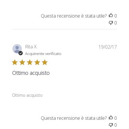
Questa recensione è stata utile?
0
0
Data
Rita X.
19/02/17
di
Acquirente verificato
pubbl
Ottimo acquisto
Ottimo acquisto
Questa recensione è stata utile?
0
0