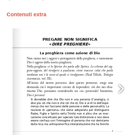
Contenuti extra
Please wait while flipbook is loading. For more related
info, FAQs and issues please refer to
dFlip 3D Flipbook
Wordpress Help
documentation.