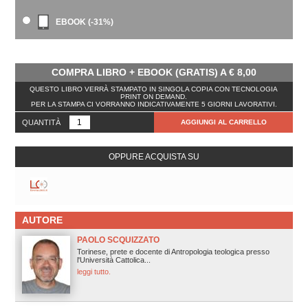
EBOOK (-31%)
COMPRA LIBRO + EBOOK (GRATIS) A
€
8,00
QUESTO LIBRO VERRÀ STAMPATO IN SINGOLA COPIA CON TECNOLOGIA
PRINT ON DEMAND.
PER LA STAMPA CI VORRANNO INDICATIVAMENTE 5 GIORNI LAVORATIVI.
QUANTITÀ
AGGIUNGI AL CARRELLO
OPPURE ACQUISTA SU
AUTORE
PAOLO SCQUIZZATO
Torinese, prete e docente di Antropologia teologica presso
l'Università Cattolica...
leggi tutto.