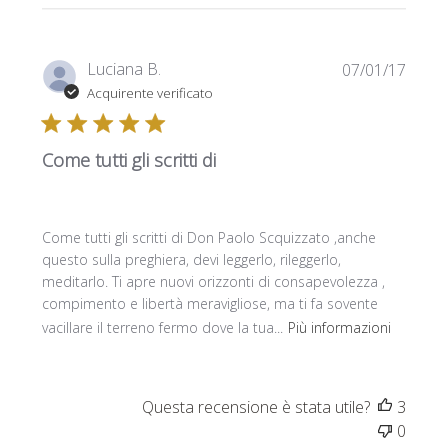
Data
Luciana B.
07/01/17
di
Acquirente verificato
pubbl
Come tutti gli scritti di
Come tutti gli scritti di Don Paolo Scquizzato ,anche
questo sulla preghiera, devi leggerlo, rileggerlo,
meditarlo. Ti apre nuovi orizzonti di consapevolezza ,
compimento e libertà meravigliose, ma ti fa sovente
vacillare il terreno fermo dove la tua...
Più informazioni
Questa recensione è stata utile?
3
0