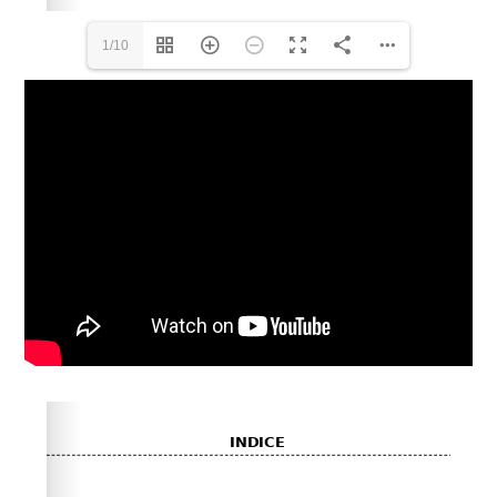
1/10
Please wait while flipbook is loading. For more related
info, FAQs and issues please refer to
dFlip 3D Flipbook
Wordpress Help
documentation.