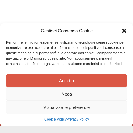
Gestisci Consenso Cookie
Per fornire le migliori esperienze, utilizziamo tecnologie come i cookie per
memorizzare e/o accedere alle informazioni del dispositivo. Il consenso a
queste tecnologie ci permetterà di elaborare dati come il comportamento di
navigazione o ID unici su questo sito. Non acconsentire o ritirare il
consenso può influire negativamente su alcune caratteristiche e funzioni.
Effatà Editrice di Pellegrino Paolo SAS
C.F. e P.IVA 09655250018
Accetta
Via Tre Denti, 1 - 10060 Cantalupa (TO)
Telefono: (+39) 0121 353452 - Fax: (+39) 0121 353839
Nega
info@effata.it
Visualizza le preferenze
Cookie Policy
Privacy Policy
Copyright © 2026 •
Effatà Editrice
PRIVACY POLICY
•
COOKIE POLICY
•
TERMINI E CONDIZIONI
•
SPEDIZIONI
•
AIUTI E
CONTRIBUTI PUBBLICI
•
CREDITS