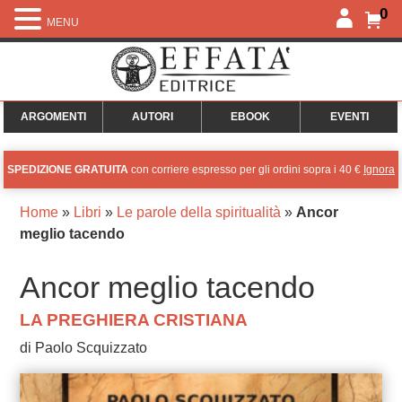
0
MENU
ARGOMENTI
AUTORI
EBOOK
EVENTI
SPEDIZIONE GRATUITA
con corriere espresso per gli ordini sopra i 40 €
Ignora
Home
»
Libri
»
Le parole della spiritualità
»
Ancor
meglio tacendo
Ancor meglio tacendo
LA PREGHIERA CRISTIANA
di Paolo Scquizzato