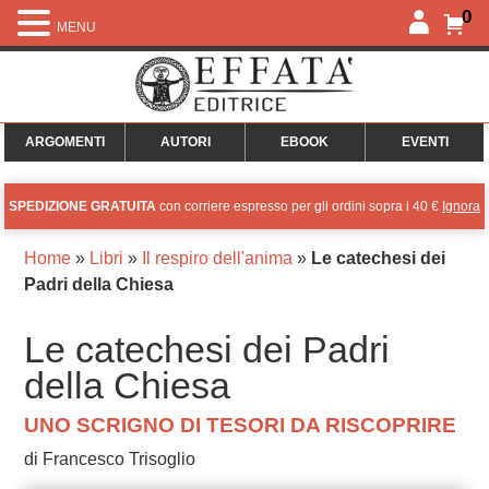
0
MENU
ARGOMENTI
AUTORI
EBOOK
EVENTI
SPEDIZIONE GRATUITA
con corriere espresso per gli ordini sopra i 40 €
Ignora
Home
»
Libri
»
Il respiro dell'anima
»
Le catechesi dei
Padri della Chiesa
Le catechesi dei Padri
della Chiesa
UNO SCRIGNO DI TESORI DA RISCOPRIRE
di Francesco Trisoglio