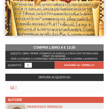
COMPRA LIBRO A
€
13,00
QUESTO LIBRO VERRÀ STAMPATO IN SINGOLA COPIA CON TECNOLOGIA
PRINT ON DEMAND.
PER LA STAMPA CI VORRANNO INDICATIVAMENTE 5 GIORNI LAVORATIVI.
QUANTITÀ
AGGIUNGI AL CARRELLO
OPPURE ACQUISTA SU
AUTORE
FRANCESCO TRISOGLIO