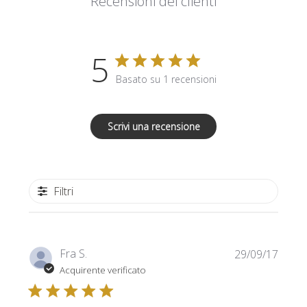
Recensioni dei clienti
5
Basato su 1 recensioni
Scrivi una recensione
Filtri
Data
Fra S.
29/09/17
di
Acquirente verificato
pubbl