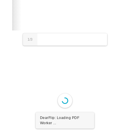
1/3
Please wait while flipbook is loading. For more related
info, FAQs and issues please refer to
dFlip 3D Flipbook
Wordpress Help
documentation.
DearFlip: Loading PDF
100% ...