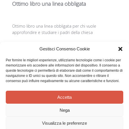
Ottimo libro una linea obbligata
Ottimo libro una linea obbligata per chi vuole
approfondire e studiare i padri della chiesa
Gestisci Consenso Cookie
Questa recensione è stata utile?
1
Per fornire le migliori esperienze, utilizziamo tecnologie come i cookie per
0
memorizzare e/o accedere alle informazioni del dispositivo. Il consenso a
queste tecnologie ci permetterà di elaborare dati come il comportamento di
navigazione o ID unici su questo sito. Non acconsentire o ritirare il
consenso può influire negativamente su alcune caratteristiche e funzioni.
Accetta
Nega
Effatà Editrice di Pellegrino Paolo SAS
Visualizza le preferenze
C.F. e P.IVA 09655250018