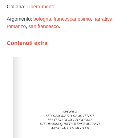
Collana:
Libera-mente
.
Argomento:
bologna
,
francescanesimo
,
narrativa
,
romanzo
,
san francesco
.
Contenuti extra
Please wait while flipbook is loading. For more related
info, FAQs and issues please refer to
dFlip 3D Flipbook
Wordpress Help
documentation.