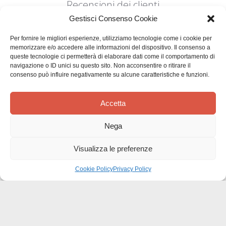
Recensioni dei clienti
Gestisci Consenso Cookie
Per fornire le migliori esperienze, utilizziamo tecnologie come i cookie per
memorizzare e/o accedere alle informazioni del dispositivo. Il consenso a
queste tecnologie ci permetterà di elaborare dati come il comportamento di
navigazione o ID unici su questo sito. Non acconsentire o ritirare il
consenso può influire negativamente su alcune caratteristiche e funzioni.
Siamo in cerca di stelle!
Comunicaci cosa ne pensi
Accetta
Sii il primo a scrivere una
Nega
recensione
Visualizza le preferenze
Cookie Policy
Privacy Policy