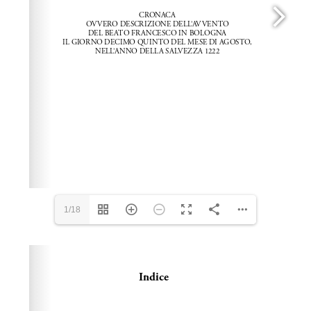
1/18
Please wait while flipbook is loading. For more related
info, FAQs and issues please refer to
dFlip 3D Flipbook
Wordpress Help
documentation.