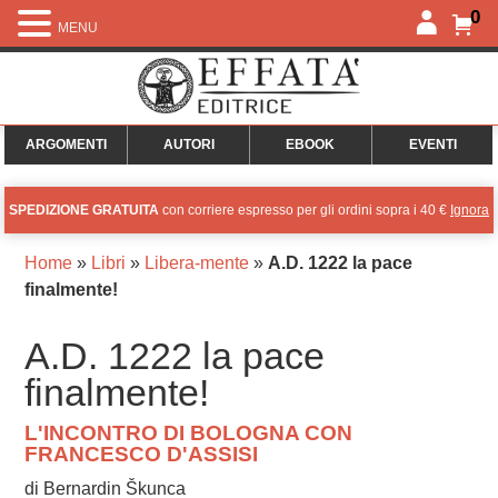
0
MENU
ARGOMENTI
AUTORI
EBOOK
EVENTI
SPEDIZIONE GRATUITA
con corriere espresso per gli ordini sopra i 40 €
Ignora
Home
»
Libri
»
Libera-mente
»
A.D. 1222 la pace
finalmente!
A.D. 1222 la pace
finalmente!
L'INCONTRO DI BOLOGNA CON
FRANCESCO D'ASSISI
di Bernardin Škunca