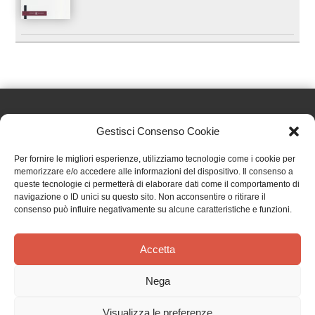
Gestisci Consenso Cookie
Effatà Editrice di Pellegrino Paolo SAS
Per fornire le migliori esperienze, utilizziamo tecnologie come i cookie per
C.F. e P.IVA 09655250018
memorizzare e/o accedere alle informazioni del dispositivo. Il consenso a
queste tecnologie ci permetterà di elaborare dati come il comportamento di
Via Tre Denti, 1 - 10060 Cantalupa (TO)
navigazione o ID unici su questo sito. Non acconsentire o ritirare il
Telefono: (+39) 0121 353452 - Fax: (+39) 0121 353839
consenso può influire negativamente su alcune caratteristiche e funzioni.
info@effata.it
Accetta
Copyright © 2026 •
Effatà Editrice
Nega
PRIVACY POLICY
•
COOKIE POLICY
•
TERMINI E CONDIZIONI
•
SPEDIZIONI
•
AIUTI E
CONTRIBUTI PUBBLICI
•
CREDITS
Visualizza le preferenze