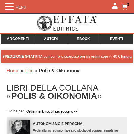
0
MENU
ARGOMENTI
AUTORI
EBOOK
EVENTI
SPEDIZIONE GRATUITA
con corriere espresso per gli ordini sopra i 40 €
Ignora
Home
»
Libri
»
Polis & Oikonomia
LIBRI DELLA COLLANA
«
POLIS & OIKONOMIA
»
Ordina per
AUTONOMISMO E PERSONA
Federalismo, autonomia e sociologia del soprannaturale nel