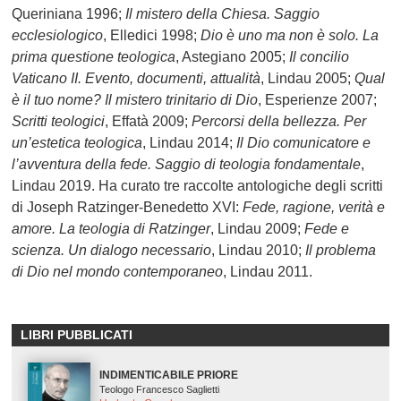
Queriniana 1996;
Il mistero della Chiesa. Saggio
ecclesiologico
, Elledici 1998;
Dio è uno ma non è solo. La
prima questione teologica
, Astegiano 2005;
Il concilio
Vaticano II. Evento, documenti, attualità
, Lindau 2005;
Qual
è il tuo nome? Il mistero trinitario di Dio
, Esperienze 2007;
Scritti teologici
, Effatà 2009;
Percorsi della bellezza. Per
un’estetica teologica
, Lindau 2014;
Il Dio comunicatore e
l’avventura della fede. Saggio di teologia fondamentale
,
Lindau 2019. Ha curato tre raccolte antologiche degli scritti
di Joseph Ratzinger-Benedetto XVI:
Fede, ragione, verità e
amore. La teologia di Ratzinger
, Lindau 2009;
Fede e
scienza. Un dialogo necessario
, Lindau 2010;
Il problema
di Dio nel mondo contemporaneo
, Lindau 2011.
LIBRI PUBBLICATI
INDIMENTICABILE PRIORE
Teologo Francesco Saglietti