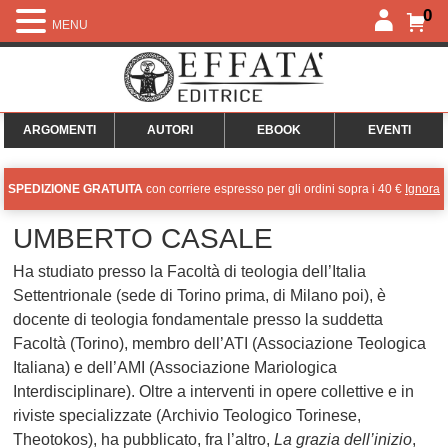
0
MENU
ARGOMENTI
AUTORI
EBOOK
EVENTI
SPEDIZIONE GRATUITA
con corriere espresso per gli ordini sopra i 40 €
Ignora
UMBERTO CASALE
Ha studiato presso la Facoltà di teologia dell’Italia
Settentrionale (sede di Torino prima, di Milano poi), è
docente di teologia fondamentale presso la suddetta
Facoltà (Torino), membro dell’ATI (Associazione Teologica
Italiana) e dell’AMI (Associazione Mariologica
Interdisciplinare). Oltre a interventi in opere collettive e in
riviste specializzate (Archivio Teologico Torinese,
Theotokos), ha pubblicato, fra l’altro,
La grazia dell’inizio
,