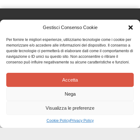
Gestisci Consenso Cookie
Effatà Editrice di Pellegrino Paolo SAS
Per fornire le migliori esperienze, utilizziamo tecnologie come i cookie per
C.F. e P.IVA 09655250018
memorizzare e/o accedere alle informazioni del dispositivo. Il consenso a
queste tecnologie ci permetterà di elaborare dati come il comportamento di
Via Tre Denti, 1 - 10060 Cantalupa (TO)
navigazione o ID unici su questo sito. Non acconsentire o ritirare il
Telefono: (+39) 0121 353452 - Fax: (+39) 0121 353839
consenso può influire negativamente su alcune caratteristiche e funzioni.
info@effata.it
Accetta
Copyright © 2026 •
Effatà Editrice
Nega
PRIVACY POLICY
•
COOKIE POLICY
•
TERMINI E CONDIZIONI
•
SPEDIZIONI
•
AIUTI E
CONTRIBUTI PUBBLICI
•
CREDITS
Visualizza le preferenze
SPEDIZIONE GRATUITA
con corriere espresso per gli ordini sopra i 40 €
Ignora
Cookie Policy
Privacy Policy