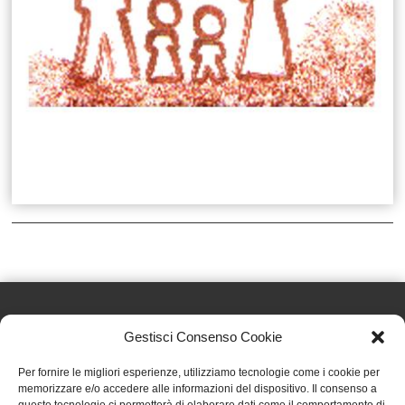
Gestisci Consenso Cookie
Effatà Editrice di Pellegrino Paolo SAS
Per fornire le migliori esperienze, utilizziamo tecnologie come i cookie per
C.F. e P.IVA 09655250018
memorizzare e/o accedere alle informazioni del dispositivo. Il consenso a