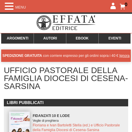
0
MENU
ARGOMENTI
AUTORI
EBOOK
EVENTI
SPEDIZIONE GRATUITA
con corriere espresso per gli ordini sopra i 40 €
Ignora
UFFICIO PASTORALE DELLA
FAMIGLIA DIOCESI DI CESENA-
SARSINA
LIBRI PUBBLICATI
FIDANZATI 10 E LODE
Veglie di preghiera
Floriana e Ivan Bartoletti Stella (ed.) e Ufficio Pastorale
della Famiglia Diocesi di Cesena-Sarsina