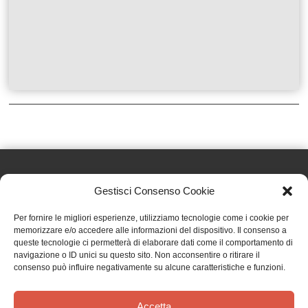
Gestisci Consenso Cookie
Effatà Editrice di Pellegrino Paolo SAS
Per fornire le migliori esperienze, utilizziamo tecnologie come i cookie per
C.F. e P.IVA 09655250018
memorizzare e/o accedere alle informazioni del dispositivo. Il consenso a
queste tecnologie ci permetterà di elaborare dati come il comportamento di
Via Tre Denti, 1 - 10060 Cantalupa (TO)
navigazione o ID unici su questo sito. Non acconsentire o ritirare il
Telefono: (+39) 0121 353452 - Fax: (+39) 0121 353839
consenso può influire negativamente su alcune caratteristiche e funzioni.
info@effata.it
Accetta