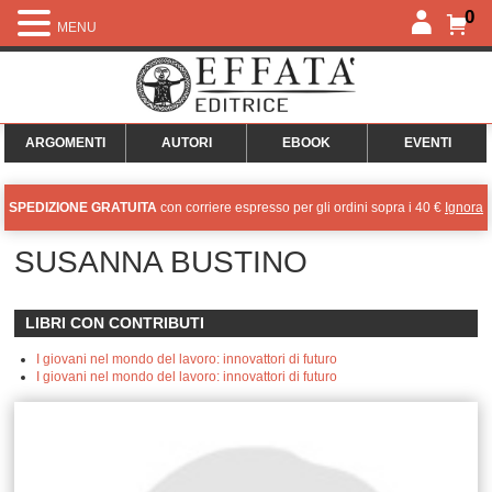
0
MENU
ARGOMENTI
AUTORI
EBOOK
EVENTI
SPEDIZIONE GRATUITA
con corriere espresso per gli ordini sopra i 40 €
Ignora
SUSANNA BUSTINO
LIBRI CON CONTRIBUTI
I giovani nel mondo del lavoro: innovattori di futuro
I giovani nel mondo del lavoro: innovattori di futuro