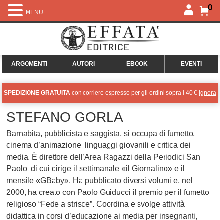
0
MENU
ARGOMENTI
AUTORI
EBOOK
EVENTI
SPEDIZIONE GRATUITA
con corriere espresso per gli ordini sopra i 40 €
Ignora
STEFANO GORLA
Barnabita, pubblicista e saggista, si occupa di fumetto,
cinema d’animazione, linguaggi giovanili e critica dei
media. È direttore dell’Area Ragazzi della Periodici San
Paolo, di cui dirige il settimanale «il Giornalino» e il
mensile «GBaby». Ha pubblicato diversi volumi e, nel
2000, ha creato con Paolo Guiducci il premio per il fumetto
religioso “Fede a strisce”. Coordina e svolge attività
didattica in corsi d’educazione ai media per insegnanti,