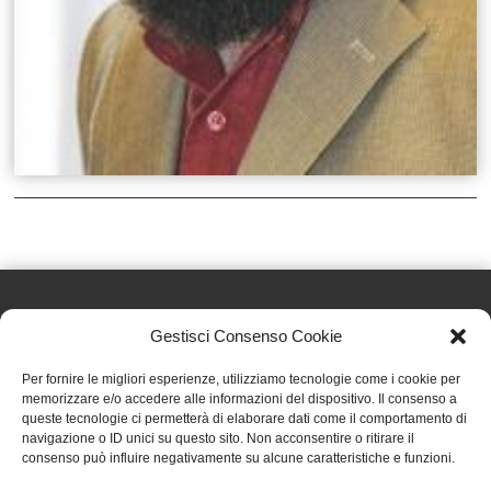
Gestisci Consenso Cookie
Effatà Editrice di Pellegrino Paolo SAS
Per fornire le migliori esperienze, utilizziamo tecnologie come i cookie per
C.F. e P.IVA 09655250018
memorizzare e/o accedere alle informazioni del dispositivo. Il consenso a
queste tecnologie ci permetterà di elaborare dati come il comportamento di
Via Tre Denti, 1 - 10060 Cantalupa (TO)
navigazione o ID unici su questo sito. Non acconsentire o ritirare il
Telefono: (+39) 0121 353452 - Fax: (+39) 0121 353839
consenso può influire negativamente su alcune caratteristiche e funzioni.
info@effata.it