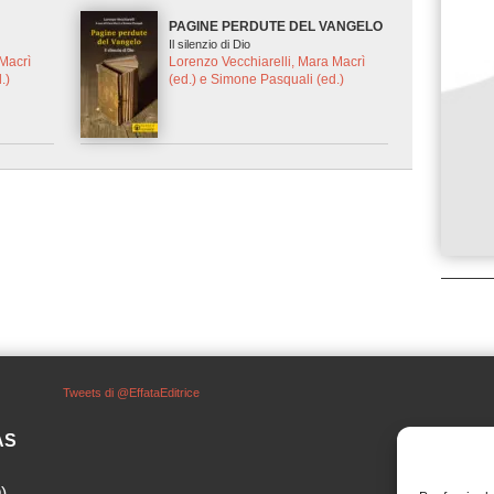
PAGINE PERDUTE DEL VANGELO
Il silenzio di Dio
 Macrì
Lorenzo Vecchiarelli, Mara Macrì
.)
(ed.) e Simone Pasquali (ed.)
Tweets di @EffataEditrice
SAS
)