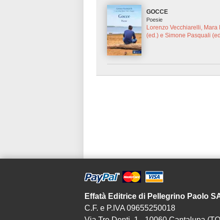
GOCCE
Poesie
Lorenzo Vecchiarelli, Mara
(ed.) e Simone Pasquali (ed
Effatà Editrice di Pellegrino Paolo 
C.F. e P.IVA 09655250018
Via Tre Denti, 1 - 10060 Cantalupa (TO