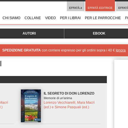
EFFATÀ.it
EFFATÀ EDITRICE
EFFAT
CHI SIAMO
COLLANE
VIDEO
PER I LIBRAI
PER LE PARROCCHIE
F
AUTORI
EBOOK
SPEDIZIONE GRATUITA
con corriere espresso per gli ordini sopra i 40 €
Ignora
I
IL SEGRETO DI DON LORENZO
Memorie di un'anima
 Macrì
Lorenzo Vecchiarelli, Mara Macrì
.)
(ed.) e Simone Pasquali (ed.)