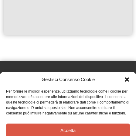
Gestisci Consenso Cookie
Effatà Editrice di Pellegrino Paolo SAS
Per fornire le migliori esperienze, utilizziamo tecnologie come i cookie per
C.F. e P.IVA 09655250018
memorizzare e/o accedere alle informazioni del dispositivo. Il consenso a
queste tecnologie ci permetterà di elaborare dati come il comportamento di
Via Tre Denti, 1 - 10060 Cantalupa (TO)
navigazione o ID unici su questo sito. Non acconsentire o ritirare il
Telefono: (+39) 0121 353452 - Fax: (+39) 0121 353839
consenso può influire negativamente su alcune caratteristiche e funzioni.
info@effata.it
Accetta