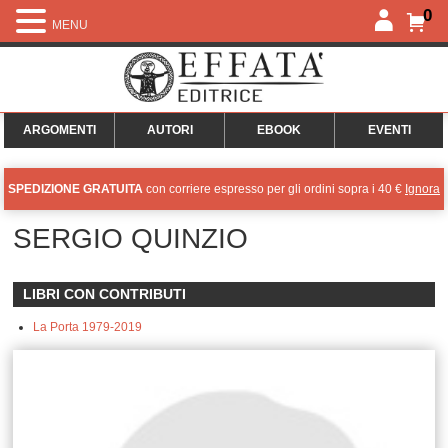
0
MENU
ARGOMENTI
AUTORI
EBOOK
EVENTI
SPEDIZIONE GRATUITA
con corriere espresso per gli ordini sopra i 40 €
Ignora
SERGIO QUINZIO
LIBRI CON CONTRIBUTI
La Porta 1979-2019