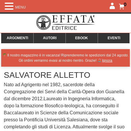
0
MENU
ARGOMENTI
AUTORI
EBOOK
EVENTI
Il nostro magazzino è in vacanza! Riprenderemo le spedizioni dal 24 agosto.
Gli ordini verranno evasi al nostro rientro. Grazie!
Ignora
SALVATORE ALLETTO
Nato ad Agrigento nel 1982, sacerdote della
Congregazione dei Servi della Carità-Opera don Guanella
dal dicembre 2012.Laureato in Ingegneria Informatica,
dopo la formazione filosofico-teologica, ha conseguito il
Baccalaureato in Scienze della Comunicazione sociale
presso la Pontificia Università Salesiana, dove sta
completando gli studi di Licenza. Attualmente svolge il suo