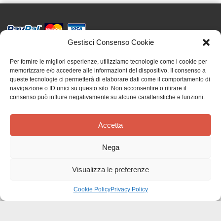
Gestisci Consenso Cookie
Effatà Editrice di Pellegrino Paolo SAS
C.F. e P.IVA 09655250018
Per fornire le migliori esperienze, utilizziamo tecnologie come i cookie per
memorizzare e/o accedere alle informazioni del dispositivo. Il consenso a
Via Tre Denti, 1 - 10060 Cantalupa (TO)
queste tecnologie ci permetterà di elaborare dati come il comportamento di
Telefono: (+39) 0121 353452 - Fax: (+39) 0121 353839
navigazione o ID unici su questo sito. Non acconsentire o ritirare il
info@effata.it
consenso può influire negativamente su alcune caratteristiche e funzioni.
Accetta
Copyright © 2026 •
Effatà Editrice
PRIVACY POLICY
•
COOKIE POLICY
•
TERMINI E CONDIZIONI
•
SPEDIZIONI
•
AIUTI E
Nega
CONTRIBUTI PUBBLICI
•
CREDITS
Visualizza le preferenze
Il nostro magazzino è in vacanza! Riprenderemo le spedizioni dal 24 agosto.
Gli ordini verranno evasi al nostro rientro. Grazie!
Ignora
Cookie Policy
Privacy Policy