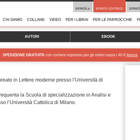
EFFATÀ.it
EFFATÀ EDITRICE
EFFAT
CHI SIAMO
COLLANE
VIDEO
PER I LIBRAI
PER LE PARROCCHIE
F
AUTORI
EBOOK
SPEDIZIONE GRATUITA
con corriere espresso per gli ordini sopra i 40 €
Ignora
reato in Lettere moderne presso l’Università di
frequenta la Scuola di specializzazione in Analisi e
 l’Università Cattolica di Milano.