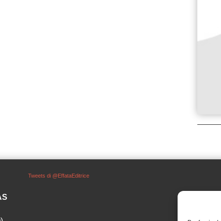
Tweets di @EffataEditrice
SAS
)