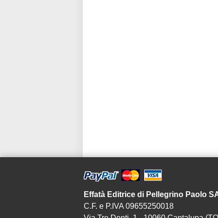
Effatà Editrice di Pellegrino Paolo 
C.F. e P.IVA 09655250018
Via Tre Denti, 1 - 10060 Cantalupa (TO