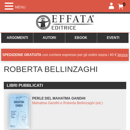
0
MENU
ARGOMENTI
AUTORI
EBOOK
EVENTI
SPEDIZIONE GRATUITA
con corriere espresso per gli ordini sopra i 40 €
Ignora
ROBERTA BELLINZAGHI
LIBRI PUBBLICATI
PERLE DEL MAHATMA GANDHI
Mahatma Gandhi e Roberta Bellinzaghi (ed.)