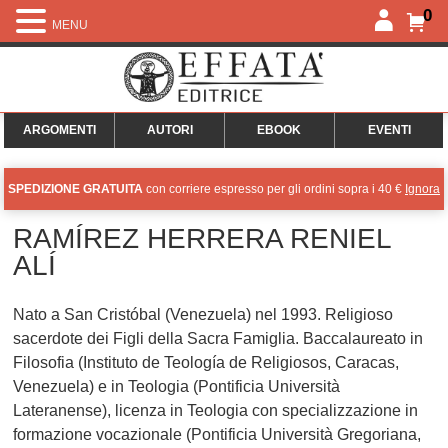
0
MENU
ARGOMENTI
AUTORI
EBOOK
EVENTI
SPEDIZIONE GRATUITA
con corriere espresso per gli ordini sopra i 40 €
Ignora
RAMÍREZ HERRERA RENIEL
ALÍ
Nato a San Cristóbal (Venezuela) nel 1993. Religioso
sacerdote dei Figli della Sacra Famiglia. Baccalaureato in
Filosofia (Instituto de Teología de Religiosos, Caracas,
Venezuela) e in Teologia (Pontificia Università
Lateranense), licenza in Teologia con specializzazione in
formazione vocazionale (Pontificia Università Gregoriana,