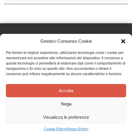
Gestisci Consenso Cookie
Effatà Editrice di Pellegrino Paolo SAS
Per fornire le migliori esperienze, utilizziamo tecnologie come i cookie per
C.F. e P.IVA 09655250018
memorizzare e/o accedere alle informazioni del dispositivo. Il consenso a
queste tecnologie ci permetterà di elaborare dati come il comportamento di
Via Tre Denti, 1 - 10060 Cantalupa (TO)
navigazione o ID unici su questo sito. Non acconsentire o ritirare il
Telefono: (+39) 0121 353452 - Fax: (+39) 0121 353839
consenso può influire negativamente su alcune caratteristiche e funzioni.
info@effata.it
Accetta
Copyright © 2026 •
Effatà Editrice
Nega
PRIVACY POLICY
•
COOKIE POLICY
•
TERMINI E CONDIZIONI
•
SPEDIZIONI
•
AIUTI E
CONTRIBUTI PUBBLICI
•
CREDITS
Visualizza le preferenze
SPEDIZIONE GRATUITA
con corriere espresso per gli ordini sopra i 40 €
Ignora
Cookie Policy
Privacy Policy