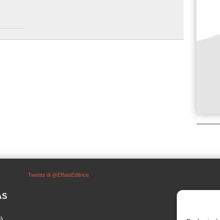
Tweets di @EffataEditrice
SAS
)