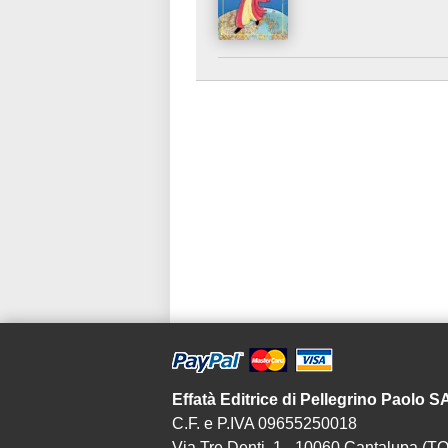
Effatà Editrice di Pellegrino Paolo 
C.F. e P.IVA 09655250018
Via Tre Denti, 1 - 10060 Cantalupa (TO