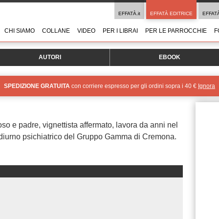
EFFATÀ.it
EFFATÀ EDITRICE
EFFAT
CHI SIAMO
COLLANE
VIDEO
PER I LIBRAI
PER LE PARROCCHIE
F
AUTORI
EBOOK
SPEDIZIONE GRATUITA
con corriere espresso per gli ordini sopra i 40 €
Ignora
so e padre, vignettista affermato, lavora da anni nel
o diurno psichiatrico del Gruppo Gamma di Cremona.