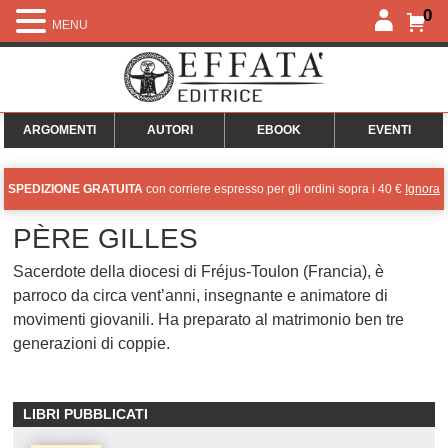
0
MENU
ARGOMENTI
AUTORI
EBOOK
EVENTI
SPEDIZIONE GRATUITA
con corriere espresso per gli ordini sopra i 40 €
Ignora
PÈRE GILLES
Sacerdote della diocesi di Fréjus-Toulon (Francia), è
parroco da circa vent’anni, insegnante e animatore di
movimenti giovanili. Ha preparato al matrimonio ben tre
generazioni di coppie.
LIBRI PUBBLICATI