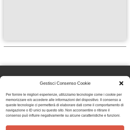
Gestisci Consenso Cookie
Effatà Editrice di Pellegrino Paolo SAS
Per fornire le migliori esperienze, utilizziamo tecnologie come i cookie per
C.F. e P.IVA 09655250018
memorizzare e/o accedere alle informazioni del dispositivo. Il consenso a
queste tecnologie ci permetterà di elaborare dati come il comportamento di
Via Tre Denti, 1 - 10060 Cantalupa (TO)
navigazione o ID unici su questo sito. Non acconsentire o ritirare il
Telefono: (+39) 0121 353452 - Fax: (+39) 0121 353839
consenso può influire negativamente su alcune caratteristiche e funzioni.
info@effata.it