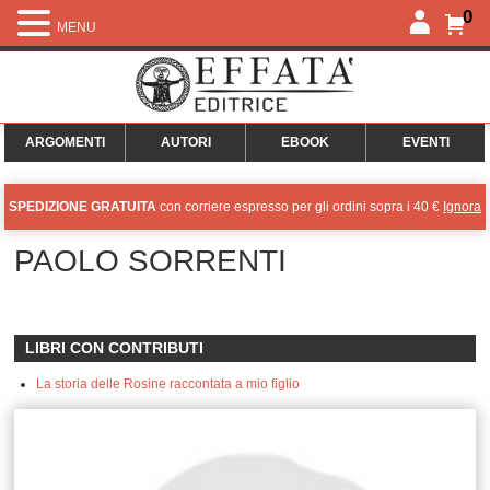
0
MENU
ARGOMENTI
AUTORI
EBOOK
EVENTI
SPEDIZIONE GRATUITA
con corriere espresso per gli ordini sopra i 40 €
Ignora
PAOLO SORRENTI
LIBRI CON CONTRIBUTI
La storia delle Rosine raccontata a mio figlio