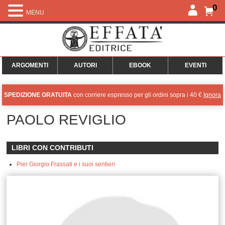
0
MENU
ARGOMENTI
AUTORI
EBOOK
EVENTI
SPEDIZIONE GRATUITA
con corriere espresso per gli ordini sopra i 40 €
Ignora
PAOLO REVIGLIO
LIBRI CON CONTRIBUTI
Pier Giorgio Frassati e i suoi sentieri