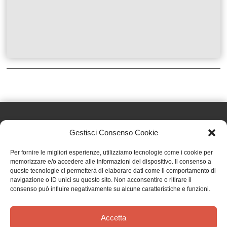
Gestisci Consenso Cookie
Effatà Editrice di Pellegrino Paolo SAS
Per fornire le migliori esperienze, utilizziamo tecnologie come i cookie per
C.F. e P.IVA 09655250018
memorizzare e/o accedere alle informazioni del dispositivo. Il consenso a
queste tecnologie ci permetterà di elaborare dati come il comportamento di
Via Tre Denti, 1 - 10060 Cantalupa (TO)
navigazione o ID unici su questo sito. Non acconsentire o ritirare il
Telefono: (+39) 0121 353452 - Fax: (+39) 0121 353839
consenso può influire negativamente su alcune caratteristiche e funzioni.
info@effata.it
Accetta