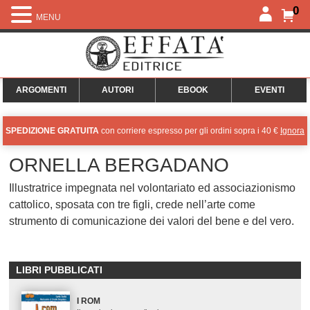
0
MENU
ARGOMENTI
AUTORI
EBOOK
EVENTI
SPEDIZIONE GRATUITA
con corriere espresso per gli ordini sopra i 40 €
Ignora
ORNELLA BERGADANO
Illustratrice impegnata nel volontariato ed associazionismo
cattolico, sposata con tre figli, crede nell’arte come
strumento di comunicazione dei valori del bene e del vero.
LIBRI PUBBLICATI
I ROM